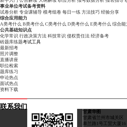
新手入门
公告解读
大纲解读
职位分析
报考数据分析
报名指导
事业单位考试备考资料
试卷分析
专业课辅导
模考组卷
每日一练
方法技巧
经验分享
综合应用能力
A类考什么
B类考什么
C类考什么
D类考什么
E类考什么
综合能
公共基础知识点
化学常识
行政决策方法
科技常识
侵权责任法
经济备考
砖题库练题
考试工具
最新招考
照片调整
直播讲座
职位检索
题库练习
申论热点
面试热点
资料下载
联系我们
甘肃华图
甘肃省兰州市城关区
皋兰路1号工贸大厦16