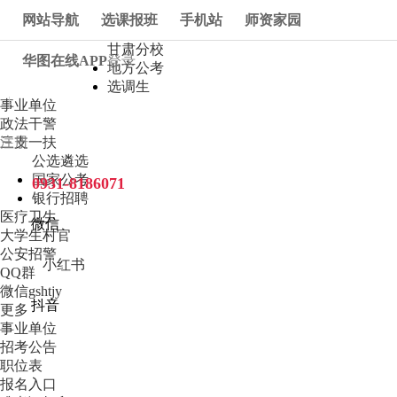
网站导航
选课报班
手机站
师资家园
甘肃分校
华图在线APP
登录
地方公考
选调生
|
事业单位
政法干警
注册
三支一扶
公选遴选
国家公考
0931-8186071
银行招聘
医疗卫生
微信
大学生村官
公安招警
小红书
QQ群
微信gshtjy
抖音
更多
事业单位
招考公告
职位表
报名入口