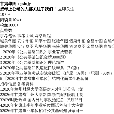
甘肃华图：gshtjy
想考上公考的人都关注了我们！
立即关注
10万+
阅读量
10w+
粉丝
1000+
点赞数
事考笔试
事考面试
网络课程
城关华图
安宁华图
和平华图
张掖华图
酒泉华图
金昌华图
白银
城关华图
安宁华图
和平华图
张掖华图
酒泉华图
金昌华图
白银
1
2020年《公共基础知识》事业有成套餐
2
2020年《公共基础知识金榜3000题》
3
2020年《公共基础知识》理论精讲
4
2020年公共基础知识速记口诀88条（7.0版）
5
2020年事业单位考试实战突破班 《综应（A类）+职测（A类
6
【2020年甘肃省事业单位】结构化面试全程套餐
招考信息
备考资料
1
2026年兰州财经大学高层次人才引进公告（第
2
2026年甘肃省兰州大学新闻与传播学院聘用制
3
2026时政热点:国内外时事政治汇总（5月25日
4
2026年甘肃上半年事业单位面试考前十大注意
5
2026年甘肃事业单位招聘公共基础知识每日一