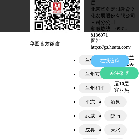
层
北京华图宏阳教育文
化发展股份有限公司
甘肃分公司
客服热线：
0931-
8186071
网站：
华图
官方微信
https://gs.huatu.com/
甘肃省兰
兰州城关
在线咨询
州市城关
区皋兰路1
关注微博
兰州安宁
号工贸大
厦16层
兰州和平
客服热
平凉
酒泉
武威
陇南
成县
天水