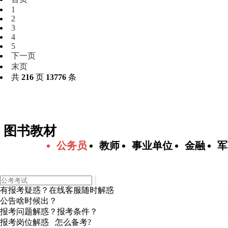
1
2
3
4
5
下一页
末页
共
216
页
13776
条
图书教材
公务员
教师
事业单位
金融
军
有报考疑惑？在线客服随时解惑
公告啥时候出？
报考问题解惑？报考条件？
报考岗位解惑 怎么备考?