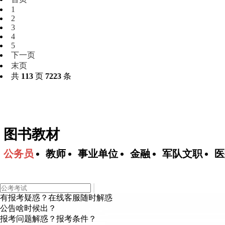
1
2
3
4
5
下一页
末页
共
113
页
7223
条
图书教材
公务员
教师
事业单位
金融
军队文职
医
有报考疑惑？在线客服随时解惑
公告啥时候出？
报考问题解惑？报考条件？