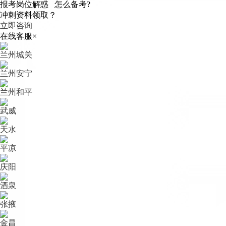
报考岗位解惑 怎么备考?
冲刺资料领取？
立即咨询
在线客服
×
兰州城关
兰州安宁
兰州和平
武威
天水
平凉
庆阳
酒泉
张掖
金昌