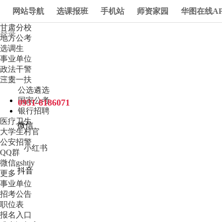
网站导航
选课报班
手机站
师资家园
华图在线AP
甘肃分校
登录
地方公考
选调生
|
事业单位
政法干警
注册
三支一扶
公选遴选
国家公考
0931-8186071
银行招聘
医疗卫生
微信
大学生村官
公安招警
小红书
QQ群
微信gshtjy
抖音
更多
事业单位
招考公告
职位表
报名入口