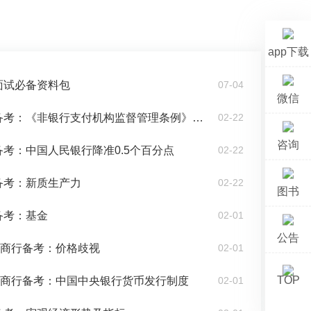
app下载
招面试必备资料包
07-04
微信
2024银行春招备考：《非银行支付机构监督管理条例》重点知识
02-22
咨询
招备考：中国人民银行降准0.5个百分点
02-22
招备考：新质生产力
02-22
图书
备考：基金
02-01
公告
&农商行备考：价格歧视
02-01
TOP
&农商行备考：中国中央银行货币发行制度
02-01