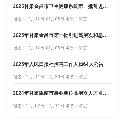
2025甘肃金昌市卫生健康系统第一批引进高层次和急需紧缺人才81人公告
10-30
2026年中国银行全球校园招聘
报名：12月12日-01月05日 考试：待定
2026年中国建设银行校园招聘预约考点、打印准考证及性格测评公
10-28
2026年兴业银行秋季校园招聘公
2025年甘肃金昌市第一批引进高层次和急需紧缺人才47人公告
知
10-22
2026年兴业银行兰州分行秋季
报名：12月12日-01月05日 考试：待定
试即将开启
10-20
2025年中国银联甘肃分公司实
2025年人民日报社招聘工作人员64人公告
2026年中国银行全球校园招聘统一考试考生预约考点操作说明
10-20
报名：12月11日-12月30日 考试：待定
2026年中国建设银行甘肃省分行校园招聘统一笔试及性格测评公告
10-16
2026年中国农业发展银行秋季
2024年甘肃陇南市事业单位高层次人才引进83人公告
10-01
2026年国家开发银行甘肃分行
报名：12月02日-12月11日 考试：待定