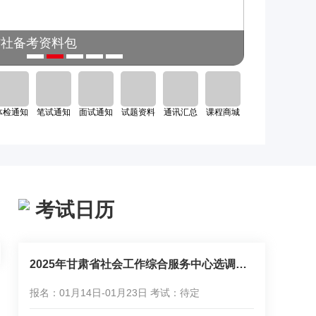
农信社备考资料包
2024银
体检通知
笔试通知
面试通知
试题资料
通讯汇总
课程商城
考试日历
2025年甘肃省社会工作综合服务中心选调工作人员15人公告
11-13
2026年甘肃农信校园招聘公告
报名：01月14日-01月23日 考试：待定
11-10
2026年中国光大银行秋季校园