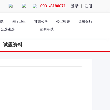
0931-8186071
登录
|
注册
公众号
QQ
试
医疗卫生
甘肃公考
公安招警
金融银行
公选遴选
选调考试
试题资料