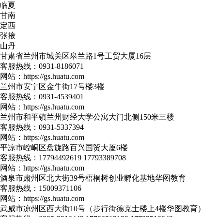
临夏
甘南
定西
张掖
山丹
甘肃省兰州市城关区皋兰路1号工贸大厦16层
客服热线：
0931-8186071
网站：
https://gs.huatu.com
兰州市安宁区金牛街17号楼3楼
客服热线：
0931-4539401
网站：
https://gs.huatu.com
兰州市和平镇兰州财经大学公寓大门北侧150米三楼
客服热线：
0931-5337394
网站：
https://gs.huatu.com
平凉市崆峒区盘旋路百兴国贸大厦6楼
客服热线：
17794492619 17793389708
网站：
https://gs.huatu.com
酒泉市肃州区北大街39号梧桐树创业孵化基地华图教育
客服热线：
15009371106
网站：
https://gs.huatu.com
武威市凉州区西大街10号（步行街德克士楼上4楼华图教育）