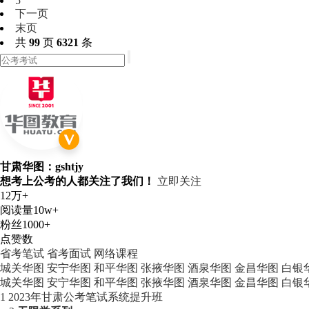
5
下一页
末页
共
99
页
6321
条
甘肃华图：gshtjy
想考上公考的人都关注了我们！
立即关注
12万+
阅读量
10w+
粉丝
1000+
点赞数
省考笔试
省考面试
网络课程
城关华图
安宁华图
和平华图
张掖华图
酒泉华图
金昌华图
白银
城关华图
安宁华图
和平华图
张掖华图
酒泉华图
金昌华图
白银
1
2023年甘肃公考笔试系统提升班