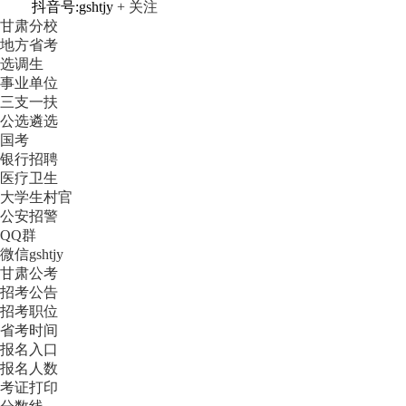
抖音号:gshtjy
+ 关注
甘肃分校
地方省考
选调生
事业单位
三支一扶
公选遴选
国考
银行招聘
医疗卫生
大学生村官
公安招警
QQ群
微信gshtjy
甘肃公考
招考公告
招考职位
省考时间
报名入口
报名人数
考证打印