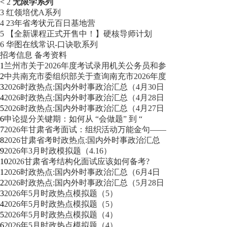
<
2
无限学系列
3
红领培优A系列
4
23年省考状元百日基地营
5
【全新课程正式开售中！】硬核导师计划
6
华图在线常识-口诀歌系列
招考信息
备考资料
1
兰州市关于2026年度考试录用机关公务员和参
2
中共南充市委组织部关于查询南充市2026年度
3
2026时政热点:国内外时事政治汇总（4月30日
4
2026时政热点:国内外时事政治汇总（4月28日
5
2026时政热点:国内外时事政治汇总（4月27日
6
申论提分关键期：如何从 “会做题” 到 “
7
2026年甘肃省考面试：组织活动万能金句——
8
2026甘肃省考时政热点:国内外时事政治汇总
9
2026年3月时政模拟题（4.16）
10
2026甘肃省考结构化面试应该如何备考?
1
2026时政热点:国内外时事政治汇总（6月4日
2
2026时政热点:国内外时事政治汇总（5月28日
3
2026年5月时政热点模拟题（5）
4
2026年5月时政热点模拟题（5）
5
2026年5月时政热点模拟题（4）
6
2026年5月时政热点模拟题（4）