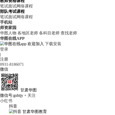
教师资格课程
笔试
面试
网络课程
部队考试课程
笔试
面试
网络课程
手机站
师资家园
华图人物
各地区老师
各科目老师
查找老师
华图在线APP
欢迎加入
下载安装
登录
|
注册
0931-8186071
微信
甘肃华图
微信号:gshtjy
+ 关注
小红书
抖音
甘肃华图教育