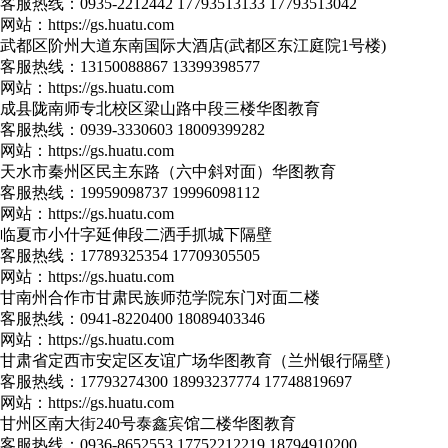
客服热线：
0935-2212442 17793513133 17793513042
网站：
https://gs.huatu.com
武都区阶州大道东南国际大酒店(武都区东江庭院1号楼)
客服热线：
13150088867 13399398577
网站：
https://gs.huatu.com
成县陇南师专北校区梁山路中段三楼华图教育
客服热线：
0939-3330603 18009399282
网站：
https://gs.huatu.com
天水市秦州区民主东路（六中斜对面）华图教育
客服热线：
19959098737 19996098112
网站：
https://gs.huatu.com
临夏市小什字延伸段二洒手抓城下隔壁
客服热线：
17789325354 17709305505
网站：
https://gs.huatu.com
甘南州合作市甘肃民族师范学院东门对面二楼
客服热线：
0941-8220400 18089403346
网站：
https://gs.huatu.com
甘肃省定西市安定区友谊广场华图教育（兰州银行隔壁）
客服热线：
17793274300 18993237774 17748819697
网站：
https://gs.huatu.com
甘州区南大街240号泰鑫宾馆二楼华图教育
客服热线：
0936-8652553 17752212219 18794910200