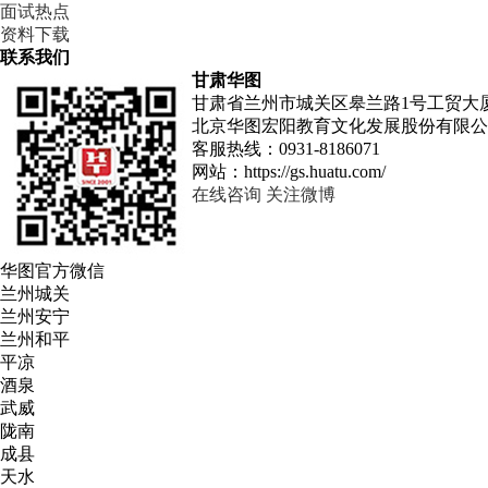
面试热点
资料下载
联系我们
甘肃华图
甘肃省兰州市城关区皋兰路1号工贸大厦
北京华图宏阳教育文化发展股份有限公
客服热线：
0931-8186071
网站：
https://gs.huatu.com/
在线咨询
关注微博
华图
官方微信
兰州城关
兰州安宁
兰州和平
平凉
酒泉
武威
陇南
成县
天水