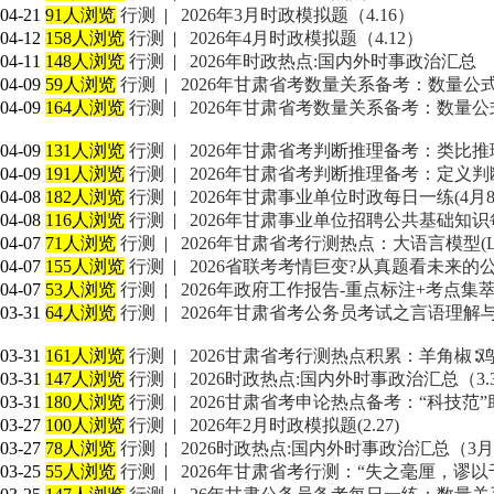
04-21
91人浏览
行测
|
2026年3月时政模拟题（4.16）
04-12
158人浏览
行测
|
2026年4月时政模拟题（4.12）
04-11
148人浏览
行测
|
2026年时政热点:国内外时事政治汇总
04-09
59人浏览
行测
|
2026年甘肃省考数量关系备考：数量公
04-09
164人浏览
行测
|
2026年甘肃省考数量关系备考：数量
04-09
131人浏览
行测
|
2026年甘肃省考判断推理备考：类比推
04-09
191人浏览
行测
|
2026年甘肃省考判断推理备考：定义判断
04-08
182人浏览
行测
|
2026年甘肃事业单位时政每日一练(4月8
04-08
116人浏览
行测
|
2026年甘肃事业单位招聘公共基础知识
04-07
71人浏览
行测
|
2026年甘肃省考行测热点：大语言模型(
04-07
155人浏览
行测
|
2026省联考考情巨变?从真题看未来的公考
04-07
53人浏览
行测
|
2026年政府工作报告-重点标注+考点集萃(4
03-31
64人浏览
行测
|
2026年甘肃省考公务员考试之言语理解与
03-31
161人浏览
行测
|
2026甘肃省考行测热点积累：羊角椒∶
03-31
147人浏览
行测
|
2026时政热点:国内外时事政治汇总（3.
03-31
180人浏览
行测
|
2026甘肃省考申论热点备考：“科技范”
03-27
100人浏览
行测
|
2026年2月时政模拟题(2.27)
03-27
78人浏览
行测
|
2026时政热点:国内外时事政治汇总（3月
03-25
55人浏览
行测
|
2026年甘肃省考行测：“失之毫厘，谬以