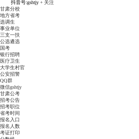
抖音号:gshtjy
+ 关注
甘肃分校
地方省考
选调生
事业单位
三支一扶
公选遴选
国考
银行招聘
医疗卫生
大学生村官
公安招警
QQ群
微信gshtjy
甘肃公考
招考公告
招考职位
省考时间
报名入口
报名人数
考证打印