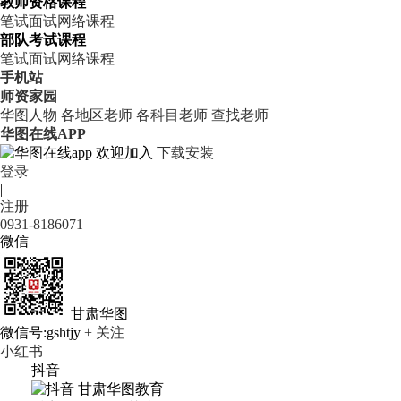
教师资格课程
笔试
面试
网络课程
部队考试课程
笔试
面试
网络课程
手机站
师资家园
华图人物
各地区老师
各科目老师
查找老师
华图在线APP
欢迎加入
下载安装
登录
|
注册
0931-8186071
微信
甘肃华图
微信号:gshtjy
+ 关注
小红书
抖音
甘肃华图教育