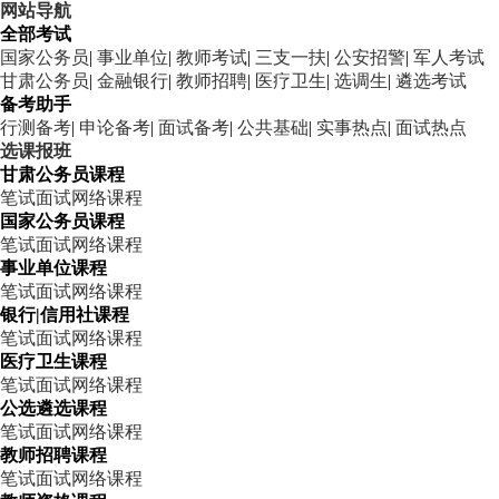
网站导航
全部考试
国家公务员
|
事业单位
|
教师考试
|
三支一扶
|
公安招警
|
军人考试
甘肃公务员
|
金融银行
|
教师招聘
|
医疗卫生
|
选调生
|
遴选考试
备考助手
行测备考
|
申论备考
|
面试备考
|
公共基础
|
实事热点
|
面试热点
选课报班
甘肃公务员课程
笔试
面试
网络课程
国家公务员课程
笔试
面试
网络课程
事业单位课程
笔试
面试
网络课程
银行|信用社课程
笔试
面试
网络课程
医疗卫生课程
笔试
面试
网络课程
公选遴选课程
笔试
面试
网络课程
教师招聘课程
笔试
面试
网络课程