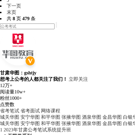
5
下一页
末页
共
8
页
479
条
甘肃华图：gshtjy
想考上公考的人都关注了我们！
立即关注
12万+
阅读量
10w+
粉丝
1000+
点赞数
省考笔试
省考面试
网络课程
城关华图
安宁华图
和平华图
张掖华图
酒泉华图
金昌华图
白银
城关华图
安宁华图
和平华图
张掖华图
酒泉华图
金昌华图
白银
1
2023年甘肃公考笔试系统提升班