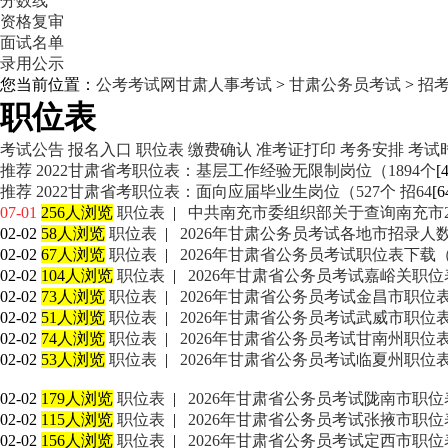
分数线
资格复审
面试名单
录用公示
您当前位置：
公考考试网
甘肃人事考试
>
甘肃公务员考试
>
招
职位表
考试公告
报名入口
职位表
缴费确认
准考证打印
考务安排
考试
推荐
2022甘肃省考职位表：基层工作经验无限制岗位（1894个
[
推荐
2022甘肃省考职位表：面向应届毕业生岗位（527个 招64
[
07-01
256人浏览
职位表
|
中共南充市委组织部关于查询南充市2
02-02
58人浏览
职位表
|
2026年甘肃公务员考试各地市招录人
02-02
67人浏览
职位表
|
2026年甘肃省公务员考试职位表下载（
02-02
104人浏览
职位表
|
2026年甘肃省公务员考试嘉峪关职位
02-02
73人浏览
职位表
|
2026年甘肃省公务员考试金昌市职位表
02-02
51人浏览
职位表
|
2026年甘肃省公务员考试武威市职位表
02-02
74人浏览
职位表
|
2026年甘肃省公务员考试甘南州职位表
02-02
53人浏览
职位表
|
2026年甘肃省公务员考试临夏州职位表
02-02
179人浏览
职位表
|
2026年甘肃省公务员考试陇南市职位
02-02
115人浏览
职位表
|
2026年甘肃省公务员考试张掖市职位
02-02
156人浏览
职位表
|
2026年甘肃省公务员考试定西市职位