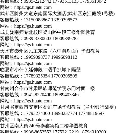
客服热线：
0935-2212442 17793513133 17793513042
网站：
https://gs.huatu.com
武都区阶州大道东南国际大酒店(武都区东江庭院1号楼)
客服热线：
13150088867 13399398577
网站：
https://gs.huatu.com
成县陇南师专北校区梁山路中段三楼华图教育
客服热线：
0939-3330603 18009399282
网站：
https://gs.huatu.com
天水市秦州区民主东路（六中斜对面）华图教育
客服热线：
19959098737 19996098112
网站：
https://gs.huatu.com
临夏市小什字延伸段二洒手抓城下隔壁
客服热线：
17789325354 17709305505
网站：
https://gs.huatu.com
甘南州合作市甘肃民族师范学院东门对面二楼
客服热线：
0941-8220400 18089403346
网站：
https://gs.huatu.com
甘肃省定西市安定区友谊广场华图教育（兰州银行隔壁）
客服热线：
17793274300 18993237774 17748819697
网站：
https://gs.huatu.com
甘州区南大街240号泰鑫宾馆二楼华图教育
客服热线：
0936-8652553 17752212219 18794910200