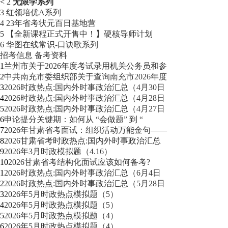
<
2
无限学系列
3
红领培优A系列
4
23年省考状元百日基地营
5
【全新课程正式开售中！】硬核导师计划
6
华图在线常识-口诀歌系列
招考信息
备考资料
1
兰州市关于2026年度考试录用机关公务员和参
2
中共南充市委组织部关于查询南充市2026年度
3
2026时政热点:国内外时事政治汇总（4月30日
4
2026时政热点:国内外时事政治汇总（4月28日
5
2026时政热点:国内外时事政治汇总（4月27日
6
申论提分关键期：如何从 “会做题” 到 “
7
2026年甘肃省考面试：组织活动万能金句——
8
2026甘肃省考时政热点:国内外时事政治汇总
9
2026年3月时政模拟题（4.16）
10
2026甘肃省考结构化面试应该如何备考?
1
2026时政热点:国内外时事政治汇总（6月4日
2
2026时政热点:国内外时事政治汇总（5月28日
3
2026年5月时政热点模拟题（5）
4
2026年5月时政热点模拟题（5）
5
2026年5月时政热点模拟题（4）
6
2026年5月时政热点模拟题（4）