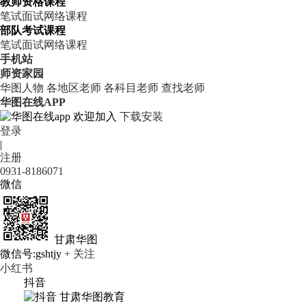
教师资格课程
笔试
面试
网络课程
部队考试课程
笔试
面试
网络课程
手机站
师资家园
华图人物
各地区老师
各科目老师
查找老师
华图在线APP
欢迎加入
下载安装
登录
|
注册
0931-8186071
微信
甘肃华图
微信号:gshtjy
+ 关注
小红书
抖音
甘肃华图教育