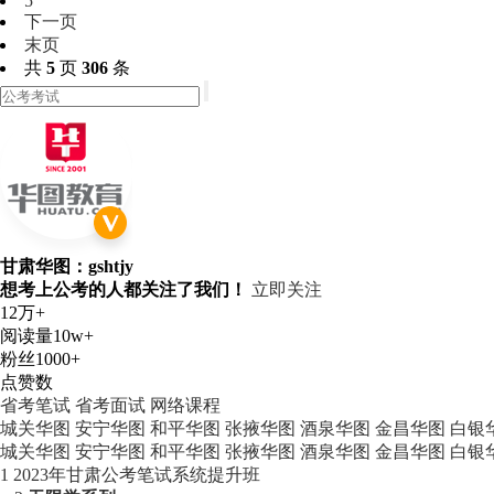
5
下一页
末页
共
5
页
306
条
甘肃华图：gshtjy
想考上公考的人都关注了我们！
立即关注
12万+
阅读量
10w+
粉丝
1000+
点赞数
省考笔试
省考面试
网络课程
城关华图
安宁华图
和平华图
张掖华图
酒泉华图
金昌华图
白银
城关华图
安宁华图
和平华图
张掖华图
酒泉华图
金昌华图
白银
1
2023年甘肃公考笔试系统提升班