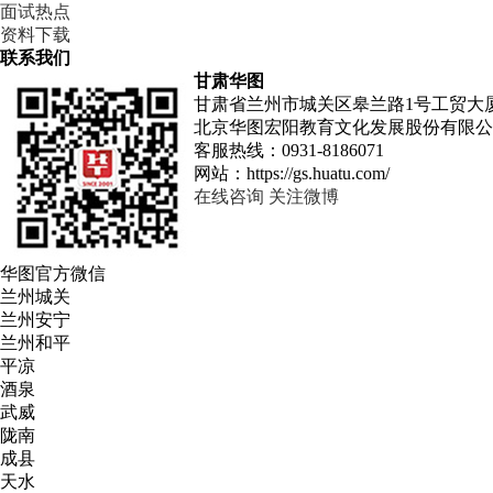
面试热点
资料下载
联系我们
甘肃华图
甘肃省兰州市城关区皋兰路1号工贸大厦
北京华图宏阳教育文化发展股份有限公
客服热线：
0931-8186071
网站：
https://gs.huatu.com/
在线咨询
关注微博
华图
官方微信
兰州城关
兰州安宁
兰州和平
平凉
酒泉
武威
陇南
成县
天水