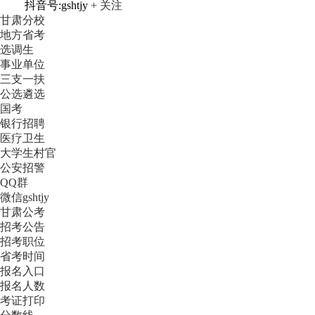
抖音号:gshtjy
+ 关注
甘肃分校
地方省考
选调生
事业单位
三支一扶
公选遴选
国考
银行招聘
医疗卫生
大学生村官
公安招警
QQ群
微信gshtjy
甘肃公考
招考公告
招考职位
省考时间
报名入口
报名人数
考证打印