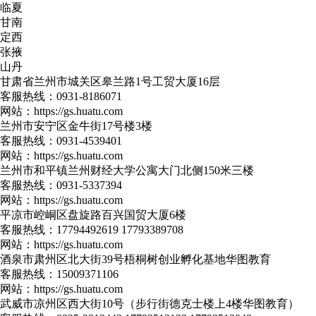
临夏
甘南
定西
张掖
山丹
甘肃省兰州市城关区皋兰路1号工贸大厦16层
客服热线：
0931-8186071
网站：
https://gs.huatu.com
兰州市安宁区金牛街17号楼3楼
客服热线：
0931-4539401
网站：
https://gs.huatu.com
兰州市和平镇兰州财经大学公寓大门北侧150米三楼
客服热线：
0931-5337394
网站：
https://gs.huatu.com
平凉市崆峒区盘旋路百兴国贸大厦6楼
客服热线：
17794492619 17793389708
网站：
https://gs.huatu.com
酒泉市肃州区北大街39号梧桐树创业孵化基地华图教育
客服热线：
15009371106
网站：
https://gs.huatu.com
武威市凉州区西大街10号（步行街德克士楼上4楼华图教育）