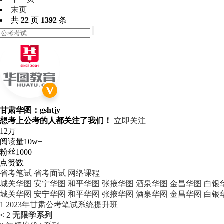
末页
共
22
页
1392
条
甘肃华图：gshtjy
想考上公考的人都关注了我们！
立即关注
12万+
阅读量
10w+
粉丝
1000+
点赞数
省考笔试
省考面试
网络课程
城关华图
安宁华图
和平华图
张掖华图
酒泉华图
金昌华图
白银
城关华图
安宁华图
和平华图
张掖华图
酒泉华图
金昌华图
白银
1
2023年甘肃公考笔试系统提升班
<
2
无限学系列