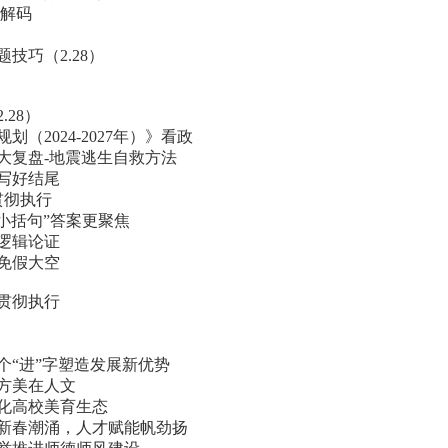
度解码
技巧（2.28）
.28）
划（2024-2027年）》看政
大复盘-地震逃生自救方法
力写好结尾
贯彻执行
“小括句”答案更聚焦
好逻辑论证
避免假大空
好贯彻执行
个“进”字塑造发展新优势
东方美在人文
活化高校美育生态
创新春潮涌，人才赋能帆劲扬