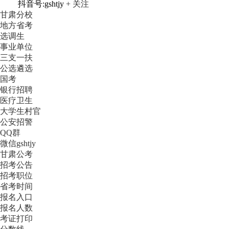
抖音号:gshtjy
+ 关注
甘肃分校
地方省考
选调生
事业单位
三支一扶
公选遴选
国考
银行招聘
医疗卫生
大学生村官
公安招警
QQ群
微信gshtjy
甘肃公考
招考公告
招考职位
省考时间
报名入口
报名人数
考证打印