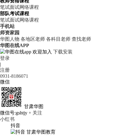
教师资格课程
笔试
面试
网络课程
部队考试课程
笔试
面试
网络课程
手机站
师资家园
华图人物
各地区老师
各科目老师
查找老师
华图在线APP
欢迎加入
下载安装
登录
|
注册
0931-8186071
微信
甘肃华图
微信号:gshtjy
+ 关注
小红书
抖音
甘肃华图教育