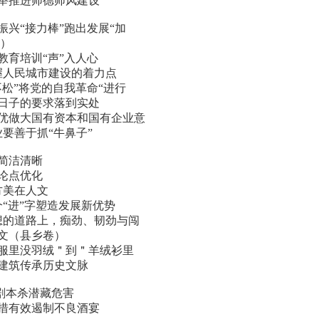
并举推进师德师风建设
振兴“接力棒”跑出发展“加
5）
教育培训“声”入人心
把握人民城市建设的着力点
不松”将党的自我革命“进行
紧日子的要求落到实处
做优做大国有资本和国有企业意
业要善于抓“牛鼻子”
头简洁清晰
分论点优化
方美在人文
个“进”字塑造发展新优势
理想的道路上，痴劲、韧劲与闯
范文（县乡卷）
绒服里没羽绒＂到＂羊绒衫里
古建筑传承历史文脉
/剧本杀潜藏危害
举措有效遏制不良酒宴