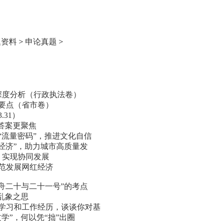
题资料
>
申论真题
>
题深度分析（行政执法卷）
题要点（省市卷）
.31）
”答案更聚焦
“流量密码”，推进文化自信
吃经济”，助力城市高质量发
，实现协同发展
规范发展网红经济
神舟二十与二十一号”的考点
乱象之思
身学习和工作经历，谈谈你对基
文学”，何以凭“拙”出圈