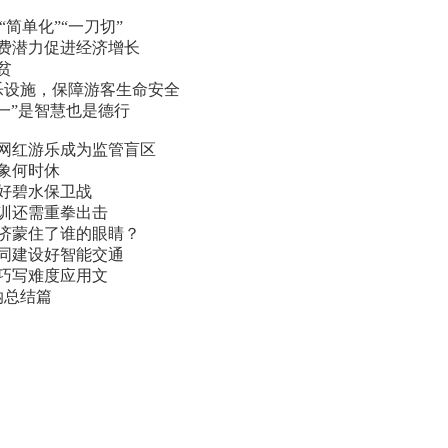
“简单化”“一刀切”
消费潜力促进经济增长
贫
游乐设施，保障游客生命安全
合一”是智慧也是德行
让网红游乐成为监管盲区
乱象何时休
打好碧水保卫战
培训还需重拳出击
经济蒙住了谁的眼睛？
协同建设好智能交通
型巧写难度应用文
纳总结篇