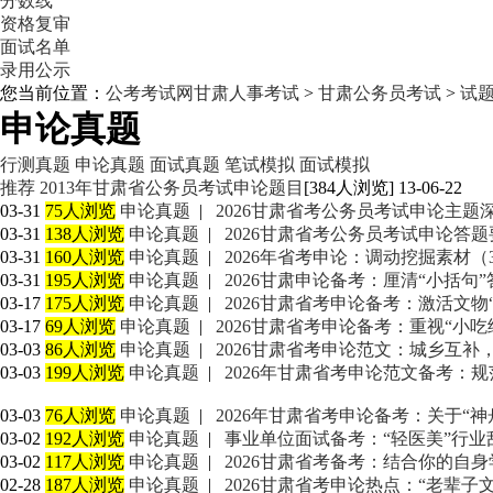
分数线
资格复审
面试名单
录用公示
您当前位置：
公考考试网
甘肃人事考试
>
甘肃公务员考试
>
试
申论真题
行测真题
申论真题
面试真题
笔试模拟
面试模拟
推荐
2013年甘肃省公务员考试申论题目
[384人浏览] 13-06-22
03-31
75人浏览
申论真题
|
2026甘肃省考公务员考试申论主
03-31
138人浏览
申论真题
|
2026甘肃省考公务员考试申论答
03-31
160人浏览
申论真题
|
2026年省考申论：调动挖掘素材（3
03-31
195人浏览
申论真题
|
2026甘肃申论备考：厘清“小括句
03-17
175人浏览
申论真题
|
2026甘肃省考申论备考：激活文物
03-17
69人浏览
申论真题
|
2026甘肃省考申论备考：重视“小
03-03
86人浏览
申论真题
|
2026甘肃省考申论范文：城乡互补
03-03
199人浏览
申论真题
|
2026年甘肃省考申论范文备考：
03-03
76人浏览
申论真题
|
2026年甘肃省考申论备考：关于“
03-02
192人浏览
申论真题
|
事业单位面试备考：“轻医美”行业
03-02
117人浏览
申论真题
|
2026甘肃省考备考：结合你的自
02-28
187人浏览
申论真题
|
2026甘肃省考申论热点：“老辈子