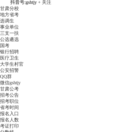
抖音号:gshtjy
+ 关注
甘肃分校
地方省考
选调生
事业单位
三支一扶
公选遴选
国考
银行招聘
医疗卫生
大学生村官
公安招警
QQ群
微信gshtjy
甘肃公考
招考公告
招考职位
省考时间
报名入口
报名人数
考证打印