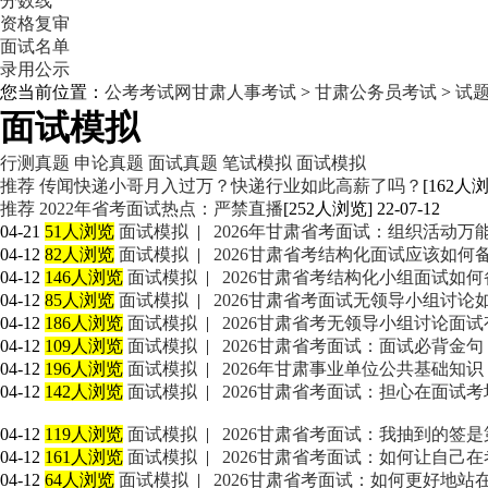
分数线
资格复审
面试名单
录用公示
您当前位置：
公考考试网
甘肃人事考试
>
甘肃公务员考试
>
试
面试模拟
行测真题
申论真题
面试真题
笔试模拟
面试模拟
推荐
传闻快递小哥月入过万？快递行业如此高薪了吗？
[162人浏览
推荐
2022年省考面试热点：严禁直播
[252人浏览] 22-07-12
04-21
51人浏览
面试模拟
|
2026年甘肃省考面试：组织活动万
04-12
82人浏览
面试模拟
|
2026甘肃省考结构化面试应该如何备
04-12
146人浏览
面试模拟
|
2026甘肃省考结构化小组面试如
04-12
85人浏览
面试模拟
|
2026甘肃省考面试无领导小组讨论
04-12
186人浏览
面试模拟
|
2026甘肃省考无领导小组讨论面
04-12
109人浏览
面试模拟
|
2026甘肃省考面试：面试必背金句（
04-12
196人浏览
面试模拟
|
2026年甘肃事业单位公共基础知
04-12
142人浏览
面试模拟
|
2026甘肃省考面试：担心在面试
04-12
119人浏览
面试模拟
|
2026甘肃省考面试：我抽到的签
04-12
161人浏览
面试模拟
|
2026甘肃省考面试：如何让自己
04-12
64人浏览
面试模拟
|
2026甘肃省考面试：如何更好地站