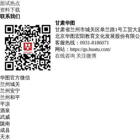
面试热点
资料下载
联系我们
甘肃华图
甘肃省兰州市城关区皋兰路1号工贸大厦
北京华图宏阳教育文化发展股份有限公
客服热线：
0931-8186071
网站：
https://gs.huatu.com/
在线咨询
关注微博
华图
官方微信
兰州城关
兰州安宁
兰州和平
平凉
酒泉
武威
陇南
成县
天水