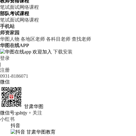
教师资格课程
笔试
面试
网络课程
部队考试课程
笔试
面试
网络课程
手机站
师资家园
华图人物
各地区老师
各科目老师
查找老师
华图在线APP
欢迎加入
下载安装
登录
|
注册
0931-8186071
微信
甘肃华图
微信号:gshtjy
+ 关注
小红书
抖音
甘肃华图教育