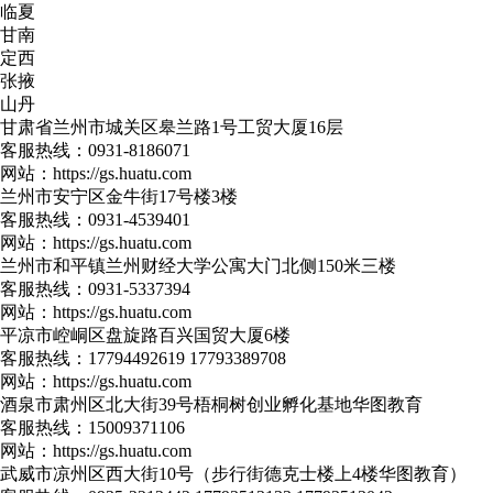
临夏
甘南
定西
张掖
山丹
甘肃省兰州市城关区皋兰路1号工贸大厦16层
客服热线：
0931-8186071
网站：
https://gs.huatu.com
兰州市安宁区金牛街17号楼3楼
客服热线：
0931-4539401
网站：
https://gs.huatu.com
兰州市和平镇兰州财经大学公寓大门北侧150米三楼
客服热线：
0931-5337394
网站：
https://gs.huatu.com
平凉市崆峒区盘旋路百兴国贸大厦6楼
客服热线：
17794492619 17793389708
网站：
https://gs.huatu.com
酒泉市肃州区北大街39号梧桐树创业孵化基地华图教育
客服热线：
15009371106
网站：
https://gs.huatu.com
武威市凉州区西大街10号（步行街德克士楼上4楼华图教育）