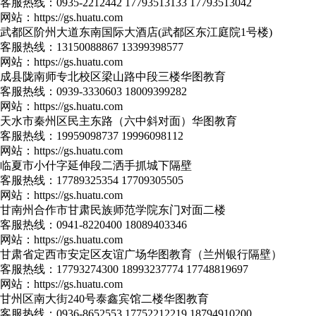
客服热线：
0935-2212442 17793513133 17793513042
网站：
https://gs.huatu.com
武都区阶州大道东南国际大酒店(武都区东江庭院1号楼)
客服热线：
13150088867 13399398577
网站：
https://gs.huatu.com
成县陇南师专北校区梁山路中段三楼华图教育
客服热线：
0939-3330603 18009399282
网站：
https://gs.huatu.com
天水市秦州区民主东路（六中斜对面）华图教育
客服热线：
19959098737 19996098112
网站：
https://gs.huatu.com
临夏市小什字延伸段二洒手抓城下隔壁
客服热线：
17789325354 17709305505
网站：
https://gs.huatu.com
甘南州合作市甘肃民族师范学院东门对面二楼
客服热线：
0941-8220400 18089403346
网站：
https://gs.huatu.com
甘肃省定西市安定区友谊广场华图教育（兰州银行隔壁）
客服热线：
17793274300 18993237774 17748819697
网站：
https://gs.huatu.com
甘州区南大街240号泰鑫宾馆二楼华图教育
客服热线：
0936-8652553 17752212219 18794910200