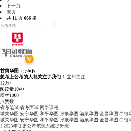
5
下一页
末页
共
11
页
666
条
甘肃华图：gshtjy
想考上公考的人都关注了我们！
立即关注
12万+
阅读量
10w+
粉丝
1000+
点赞数
省考笔试
省考面试
网络课程
城关华图
安宁华图
和平华图
张掖华图
酒泉华图
金昌华图
白银
城关华图
安宁华图
和平华图
张掖华图
酒泉华图
金昌华图
白银
1
2023年甘肃公考笔试系统提升班