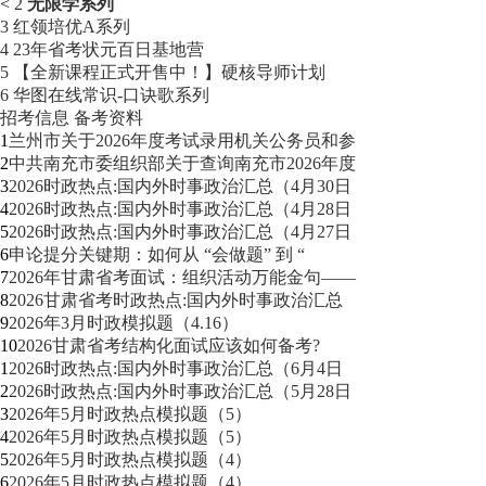
<
2
无限学系列
3
红领培优A系列
4
23年省考状元百日基地营
5
【全新课程正式开售中！】硬核导师计划
6
华图在线常识-口诀歌系列
招考信息
备考资料
1
兰州市关于2026年度考试录用机关公务员和参
2
中共南充市委组织部关于查询南充市2026年度
3
2026时政热点:国内外时事政治汇总（4月30日
4
2026时政热点:国内外时事政治汇总（4月28日
5
2026时政热点:国内外时事政治汇总（4月27日
6
申论提分关键期：如何从 “会做题” 到 “
7
2026年甘肃省考面试：组织活动万能金句——
8
2026甘肃省考时政热点:国内外时事政治汇总
9
2026年3月时政模拟题（4.16）
10
2026甘肃省考结构化面试应该如何备考?
1
2026时政热点:国内外时事政治汇总（6月4日
2
2026时政热点:国内外时事政治汇总（5月28日
3
2026年5月时政热点模拟题（5）
4
2026年5月时政热点模拟题（5）
5
2026年5月时政热点模拟题（4）
6
2026年5月时政热点模拟题（4）