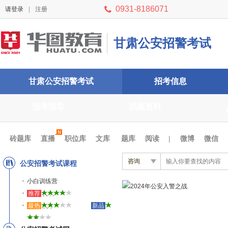
0931-8186071
请登录
|
注册
甘肃公安招警考试
甘肃公安招警考试
招考信息
报考指导
试题资料
砖题库
直播
职位库
文库
题库
阅读
|
微博
微信
咨询
公安招警考试课程
小白训练营
讲练特训班
推荐
全科知识
最热
新品