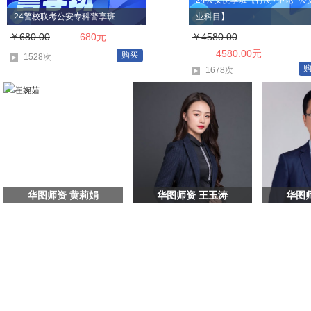
24公安悦享班【行测+申论+公
24警校联考公安专科警享班
业科目】
￥680.00
680元
￥4580.00
4580.00元
购买
1528次
1678次
华图师资 黄莉娟
华图师资 王玉涛
华图
华图师资 黄莉娟
华图师资 王玉涛
华图
华图教育甘肃分校资深
主讲科目：公基常识,综
主讲科目
讲师 主讲：申论/公考
合写作,综合应用,公考
考面试,
面试/综合应用/综合写
面试
作...
详细