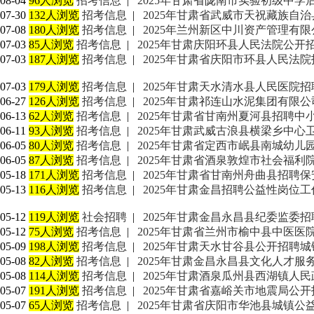
08-04
96人浏览
招考信息
|
2025年甘肃省陇南市实验初级中学
07-30
132人浏览
招考信息
|
2025年甘肃省武威市天祝藏族自
07-08
180人浏览
招考信息
|
2025年兰州新区中川资产管理有
07-03
85人浏览
招考信息
|
2025年甘肃庆阳环县人民法院公开
07-03
187人浏览
招考信息
|
2025年甘肃省庆阳市环县人民法
07-03
179人浏览
招考信息
|
2025年甘肃天水清水县人民医院
06-27
126人浏览
招考信息
|
2025年甘肃祁连山水泥集团有限
06-13
62人浏览
招考信息
|
2025年甘肃省甘南州夏河县招聘中
06-11
93人浏览
招考信息
|
2025年甘肃武威古浪县横梁乡中
06-05
80人浏览
招考信息
|
2025年甘肃省定西市岷县南城幼儿
06-05
87人浏览
招考信息
|
2025年甘肃省酒泉敦煌市社会福利
05-18
171人浏览
招考信息
|
2025年甘肃省甘南州舟曲县招聘
05-13
116人浏览
招考信息
|
2025年甘肃金昌招聘公益性岗位
05-12
119人浏览
社会招聘
|
2025年甘肃金昌永昌县纪委监委
05-12
75人浏览
招考信息
|
2025年甘肃省兰州市榆中县中医
05-09
198人浏览
招考信息
|
2025年甘肃天水甘谷县公开招聘
05-08
82人浏览
招考信息
|
2025年甘肃金昌永昌县文化人才
05-08
114人浏览
招考信息
|
2025年甘肃酒泉瓜州县西湖镇人
05-07
191人浏览
招考信息
|
2025年甘肃省嘉峪关市地震局公
05-07
65人浏览
招考信息
|
2025年甘肃省庆阳市华池县城镇公