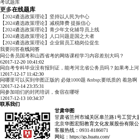
考试题库
更多
在线题库
【2024遴选政策理论】坚持以人民为中心
【2024遴选政策理论】减税降费 提振信心
【2024遴选政策理论】青少年文化辅导员上线
【2024遴选政策理论】人口问题是国之大者
【2024遴选政策理论】企业留员工稳岗位促生
我要问答
在线问答
问
公务员国考和山西省考的网络课程学习内容差别大吗？
6
2017-12-20 10:41:02
问
自考专科毕业没有报到证，能考河北省公务员吗？如果考上河
1
2017-12-17 11:42:30
问
哪里可以买到华图正版的 必做1000题 &nbsp;要纸质的 着急啊
3
2017-12-14 23:35:31
问
参加咱们的封闭培训，食宿在哪呀
1
2017-12-13 10:34:37
联系我们
甘肃华图
甘肃省兰州市城关区皋兰路1号工贸大厦
北京华图宏阳教育文化发展股份有限公
客服热线：
0931-8186071
网站：
https://gs.huatu.com/