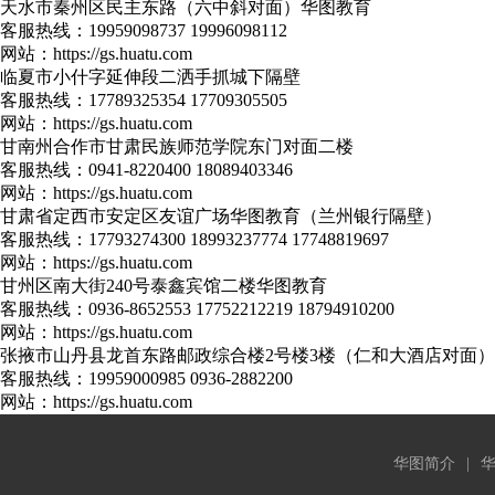
天水市秦州区民主东路（六中斜对面）华图教育
客服热线：
19959098737 19996098112
网站：
https://gs.huatu.com
临夏市小什字延伸段二洒手抓城下隔壁
客服热线：
17789325354 17709305505
网站：
https://gs.huatu.com
甘南州合作市甘肃民族师范学院东门对面二楼
客服热线：
0941-8220400 18089403346
网站：
https://gs.huatu.com
甘肃省定西市安定区友谊广场华图教育（兰州银行隔壁）
客服热线：
17793274300 18993237774 17748819697
网站：
https://gs.huatu.com
甘州区南大街240号泰鑫宾馆二楼华图教育
客服热线：
0936-8652553 17752212219 18794910200
网站：
https://gs.huatu.com
张掖市山丹县龙首东路邮政综合楼2号楼3楼（仁和大酒店对面）
客服热线：
19959000985 0936-2882200
网站：
https://gs.huatu.com
华图简介
|