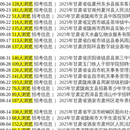
09-24
128人浏览
招考信息
|
2025年甘肃省临夏州东乡县振东
09-23
181人浏览
招考信息
|
2025年甘肃省甘南州夏河县人民
09-22
51人浏览
招考信息
|
2025年甘肃省陇南市文县中医院招
09-22
116人浏览
招考信息
|
2025年甘肃省定西市岷县茶埠镇
09-22
135人浏览
招考信息
|
2025年甘肃省陇南市西和县实验
09-18
51人浏览
招考信息
|
2025年甘肃省天水鑫弘物业服务有
09-17
113人浏览
招考信息
|
2025年甘肃省白银市靖远县春风
09-08
137人浏览
招考信息
|
2025年甘肃庆阳环县数字就业基地
08-31
146人浏览
招考信息
|
2025年甘肃省庆阳谁镇原县第三
08-28
109人浏览
招考信息
|
2025年甘肃玉门铁人干部学院招聘
08-28
126人浏览
招考信息
|
2025年甘肃省金昌市机关事务管
08-25
141人浏览
招考信息
|
2025年甘肃省金昌市机关事务管
08-22
193人浏览
招考信息
|
2025年甘肃陇南康县周家坝镇初
08-22
76人浏览
招考信息
|
2025年甘肃陇南文县招募青少年
08-20
89人浏览
招考信息
|
2025年甘肃定西漳县贵清山中学招
08-14
187人浏览
招考信息
|
2025年甘肃省酒泉市肃州区老年养
08-14
108人浏览
招考信息
|
2025年甘肃省平凉市崆峒区面向社
08-13
68人浏览
招考信息
|
2024年甘肃省陇南市大学生退役军
08-04
152人浏览
招考信息
|
2025年甘肃省酒泉市肃州区人民