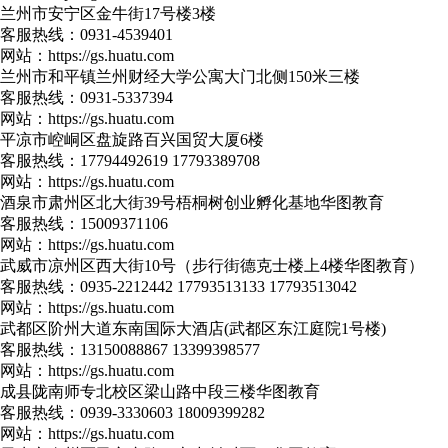
兰州市安宁区金牛街17号楼3楼
客服热线：
0931-4539401
网站：
https://gs.huatu.com
兰州市和平镇兰州财经大学公寓大门北侧150米三楼
客服热线：
0931-5337394
网站：
https://gs.huatu.com
平凉市崆峒区盘旋路百兴国贸大厦6楼
客服热线：
17794492619 17793389708
网站：
https://gs.huatu.com
酒泉市肃州区北大街39号梧桐树创业孵化基地华图教育
客服热线：
15009371106
网站：
https://gs.huatu.com
武威市凉州区西大街10号（步行街德克士楼上4楼华图教育）
客服热线：
0935-2212442 17793513133 17793513042
网站：
https://gs.huatu.com
武都区阶州大道东南国际大酒店(武都区东江庭院1号楼)
客服热线：
13150088867 13399398577
网站：
https://gs.huatu.com
成县陇南师专北校区梁山路中段三楼华图教育
客服热线：
0939-3330603 18009399282
网站：
https://gs.huatu.com