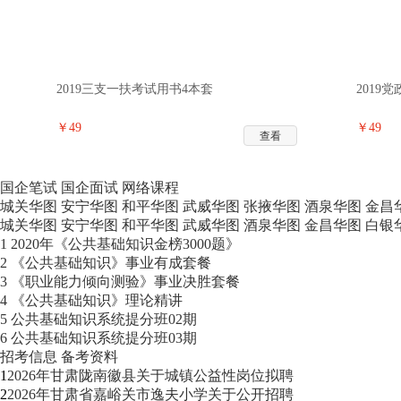
2019三支一扶考试用书4本套
2019
￥49
￥49
查看
国企笔试
国企面试
网络课程
城关华图
安宁华图
和平华图
武威华图
张掖华图
酒泉华图
金昌
城关华图
安宁华图
和平华图
武威华图
酒泉华图
金昌华图
白银
1
2020年《公共基础知识金榜3000题》
2
《公共基础知识》事业有成套餐
3
《职业能力倾向测验》事业决胜套餐
4
《公共基础知识》理论精讲
5
公共基础知识系统提分班02期
6
公共基础知识系统提分班03期
招考信息
备考资料
1
2026年甘肃陇南徽县关于城镇公益性岗位拟聘
2
2026年甘肃省嘉峪关市逸夫小学关于公开招聘