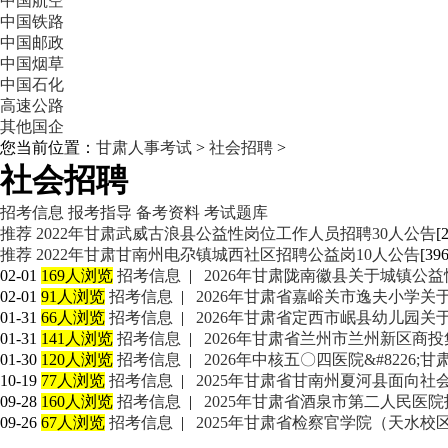
中国航空
中国铁路
中国邮政
中国烟草
中国石化
高速公路
其他国企
您当前位置：
甘肃人事考试
>
社会招聘
>
社会招聘
招考信息
报考指导
备考资料
考试题库
推荐
2022年甘肃武威古浪县公益性岗位工作人员招聘30人公告
[
推荐
2022年甘肃甘南州电尕镇城西社区招聘公益岗10人公告
[39
02-01
169人浏览
招考信息
|
2026年甘肃陇南徽县关于城镇公
02-01
91人浏览
招考信息
|
2026年甘肃省嘉峪关市逸夫小学
01-31
66人浏览
招考信息
|
2026年甘肃省定西市岷县幼儿园
01-31
141人浏览
招考信息
|
2026年甘肃省兰州市兰州新区商
01-30
120人浏览
招考信息
|
2026年中核五〇四医院&#8226
10-19
77人浏览
招考信息
|
2025年甘肃省甘南州夏河县面向
09-28
160人浏览
招考信息
|
2025年甘肃省酒泉市第二人民医
09-26
67人浏览
招考信息
|
2025年甘肃省检察官学院（天水