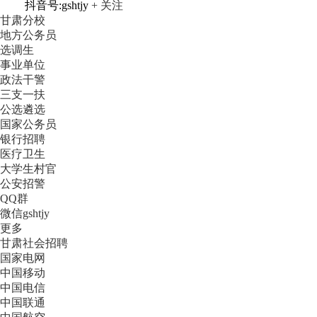
抖音号:gshtjy
+ 关注
甘肃分校
地方公务员
选调生
事业单位
政法干警
三支一扶
公选遴选
国家公务员
银行招聘
医疗卫生
大学生村官
公安招警
QQ群
微信gshtjy
更多
甘肃社会招聘
国家电网
中国移动
中国电信
中国联通