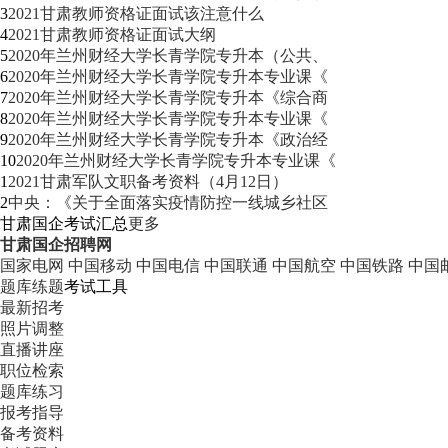
3
2021甘肃教师资格证面试该注意什么
4
2021甘肃教师资格证面试大纲
5
2020年兰州财经大学长青学院专升本（公共、
6
2020年兰州财经大学长青学院专升本专业课《
7
2020年兰州财经大学长青学院专升本《综合商
8
2020年兰州财经大学长青学院专升本专业课《
9
2020年兰州财经大学长青学院专升本《政治经
10
2020年兰州财经大学长青学院专升本专业课《
1
2021甘肃军队文职备考资料（4月12日）
2
中央：《关于全面落实疫情防控一线城乡社区
甘肃国企考试汇总
更多
甘肃国企招聘网
国家电网
中国移动
中国电信
中国联通
中国航空
中国铁路
中国
题库练题
考试工具
最新招考
照片调整
直播讲座
职位检索
题库练习
报考指导
备考资料