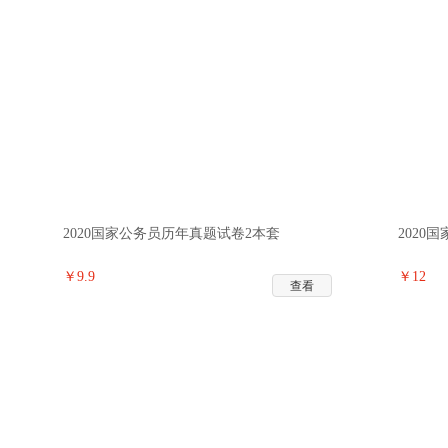
2020国家公务员历年真题试卷2本套
2020
￥9.9
￥12
查看