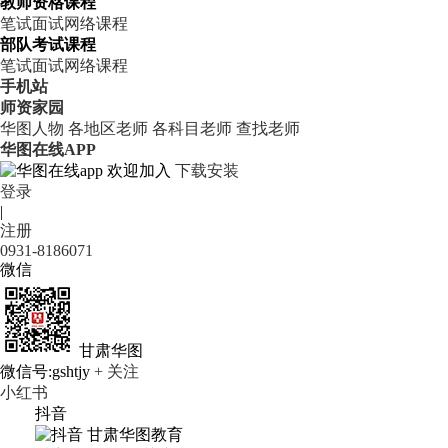
教师资格课程
笔试
面试
网络课程
部队考试课程
笔试
面试
网络课程
手机站
师资家园
华图人物
各地区老师
各科目老师
查找老师
华图在线APP
欢迎加入
下载安装
登录
|
注册
0931-8186071
微信
甘肃华图
微信号:gshtjy
+ 关注
小红书
抖音
甘肃华图教育