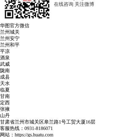
在线咨询
关注微博
华图
官方微信
兰州城关
兰州安宁
兰州和平
平凉
酒泉
武威
陇南
成县
天水
临夏
甘南
定西
张掖
山丹
甘肃省兰州市城关区皋兰路1号工贸大厦16层
客服热线：
0931-8186071
网站：
https://gs.huatu.com