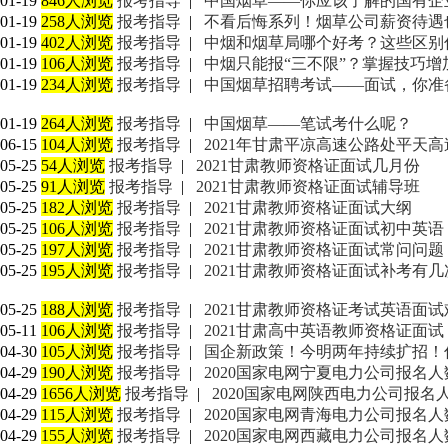
01-19
846人浏览
报考指导
|
中国烟草——你应该了解的国有企
01-19
258人浏览
报考指导
|
不看后悔系列！烟草公司薪资待遇
01-19
402人浏览
报考指导
|
中烟和烟草局哪个好考？这些区别
01-19
106人浏览
报考指导
|
中烟只能报“三不限”？掌握技巧增
01-19
234人浏览
报考指导
|
中国烟草招聘考试——面试，你准
01-19
264人浏览
报考指导
|
中国烟草——笔试考什么呢？
06-15
104人浏览
报考指导
|
2021年甘肃平凉高速公路处平天高
05-25
54人浏览
报考指导
|
2021甘肃教师资格证面试几月份
05-25
91人浏览
报考指导
|
2021甘肃教师资格证面试辅导班
05-25
182人浏览
报考指导
|
2021甘肃教师资格证面试大纲
05-25
106人浏览
报考指导
|
2021甘肃教师资格证面试初中英语
05-25
197人浏览
报考指导
|
2021甘肃教师资格证面试常问问题
05-25
195人浏览
报考指导
|
2021甘肃教师资格证面试补考有
05-25
188人浏览
报考指导
|
2021甘肃教师资格证考试英语面试
05-11
106人浏览
报考指导
|
2021甘肃高中英语教师资格证面试
04-30
105人浏览
报考指导
|
国企新政策！今明两年持续扩招！
04-29
190人浏览
报考指导
|
2020国家电网宁夏电力公司报名人数
04-29
1656人浏览
报考指导
|
2020国家电网陕西电力公司报名人数
04-29
115人浏览
报考指导
|
2020国家电网青海电力公司报名人数
04-29
155人浏览
报考指导
|
2020国家电网西藏电力公司报名人数