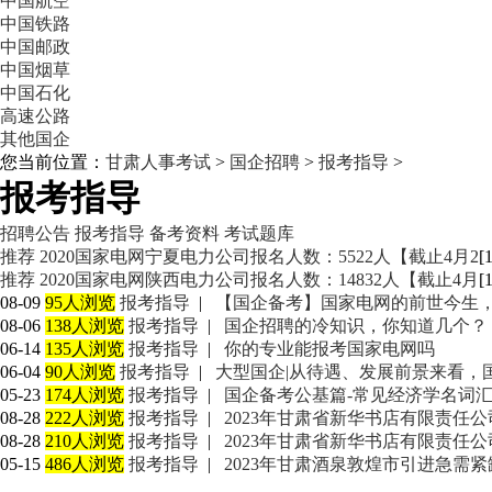
中国航空
中国铁路
中国邮政
中国烟草
中国石化
高速公路
其他国企
您当前位置：
甘肃人事考试
>
国企招聘
>
报考指导
>
报考指导
招聘公告
报考指导
备考资料
考试题库
推荐
2020国家电网宁夏电力公司报名人数：5522人【截止4月2
[
推荐
2020国家电网陕西电力公司报名人数：14832人【截止4月
[
08-09
95人浏览
报考指导
|
【国企备考】国家电网的前世今生
08-06
138人浏览
报考指导
|
国企招聘的冷知识，你知道几个？
06-14
135人浏览
报考指导
|
你的专业能报考国家电网吗
06-04
90人浏览
报考指导
|
大型国企|从待遇、发展前景来看，
05-23
174人浏览
报考指导
|
国企备考公基篇-常见经济学名词
08-28
222人浏览
报考指导
|
2023年甘肃省新华书店有限责任公司
08-28
210人浏览
报考指导
|
2023年甘肃省新华书店有限责任
05-15
486人浏览
报考指导
|
2023年甘肃酒泉敦煌市引进急需