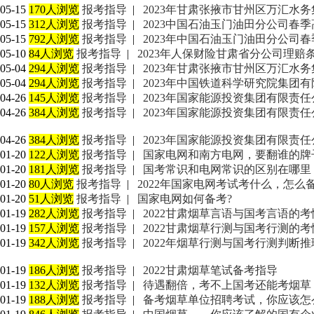
05-15
170人浏览
报考指导
|
2023年甘肃张掖市甘州区万汇水
05-15
312人浏览
报考指导
|
2023中国石油玉门油田分公司春
05-15
792人浏览
报考指导
|
2023年中国石油玉门油田分公司
05-10
84人浏览
报考指导
|
2023年人保财险甘肃省分公司理
05-04
294人浏览
报考指导
|
2023年甘肃张掖市甘州区万汇水
05-04
294人浏览
报考指导
|
2023年中国铁道科学研究院集团
04-26
145人浏览
报考指导
|
2023年国家能源投资集团有限责
04-26
384人浏览
报考指导
|
2023年国家能源投资集团有限责
04-26
384人浏览
报考指导
|
2023年国家能源投资集团有限责任
01-20
122人浏览
报考指导
|
国家电网和南方电网，要翻谁的牌
01-20
181人浏览
报考指导
|
国考常识和电网常识的区别在哪里
01-20
80人浏览
报考指导
|
2022年国家电网考试考什么，怎么
01-20
51人浏览
报考指导
|
国家电网如何备考?
01-19
282人浏览
报考指导
|
2022甘肃烟草言语与国考言语的
01-19
157人浏览
报考指导
|
2022甘肃烟草行测与国考行测的考
01-19
342人浏览
报考指导
|
2022年烟草行测与国考行测判断
01-19
186人浏览
报考指导
|
2022甘肃烟草笔试备考指导
01-19
132人浏览
报考指导
|
待遇翻倍，考不上国考还能考烟草
01-19
188人浏览
报考指导
|
备考烟草单位招聘考试，你应该怎