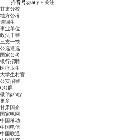
抖音号:gshtjy
+ 关注
甘肃分校
地方公考
选调生
事业单位
政法干警
三支一扶
公选遴选
国家公考
银行招聘
医疗卫生
大学生村官
公安招警
QQ群
微信gshtjy
更多
甘肃国企
国家电网
中国移动
中国电信
中国联通