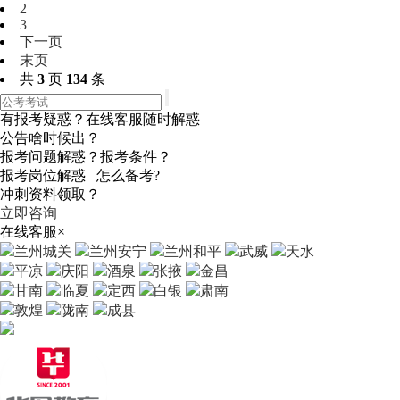
2
3
下一页
末页
共
3
页
134
条
有报考疑惑？在线客服随时解惑
公告啥时候出？
报考问题解惑？报考条件？
报考岗位解惑 怎么备考?
冲刺资料领取？
立即咨询
在线客服
×
兰州城关
兰州安宁
兰州和平
武威
天水
平凉
庆阳
酒泉
张掖
金昌
甘南
临夏
定西
白银
肃南
敦煌
陇南
成县