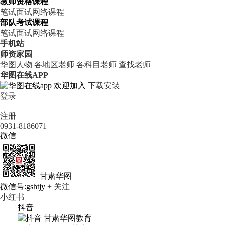
教师资格课程
笔试
面试
网络课程
部队考试课程
笔试
面试
网络课程
手机站
师资家园
华图人物
各地区老师
各科目老师
查找老师
华图在线APP
欢迎加入
下载安装
登录
|
注册
0931-8186071
微信
甘肃华图
微信号:gshtjy
+ 关注
小红书
抖音
甘肃华图教育