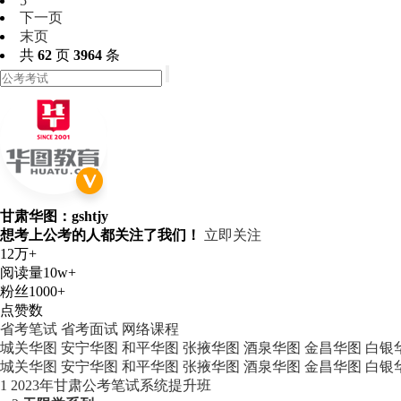
5
下一页
末页
共
62
页
3964
条
甘肃华图：gshtjy
想考上公考的人都关注了我们！
立即关注
12万+
阅读量
10w+
粉丝
1000+
点赞数
省考笔试
省考面试
网络课程
城关华图
安宁华图
和平华图
张掖华图
酒泉华图
金昌华图
白银
城关华图
安宁华图
和平华图
张掖华图
酒泉华图
金昌华图
白银
1
2023年甘肃公考笔试系统提升班