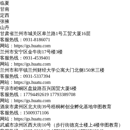
临夏
甘南
定西
张掖
山丹
甘肃省兰州市城关区皋兰路1号工贸大厦16层
客服热线：
0931-8186071
网站：
https://gs.huatu.com
兰州市安宁区金牛街17号楼3楼
客服热线：
0931-4539401
网站：
https://gs.huatu.com
兰州市和平镇兰州财经大学公寓大门北侧150米三楼
客服热线：
0931-5337394
网站：
https://gs.huatu.com
平凉市崆峒区盘旋路百兴国贸大厦6楼
客服热线：
17794492619 17793389708
网站：
https://gs.huatu.com
酒泉市肃州区北大街39号梧桐树创业孵化基地华图教育
客服热线：
15009371106
网站：
https://gs.huatu.com
武威市凉州区西大街10号（步行街德克士楼上4楼华图教育）