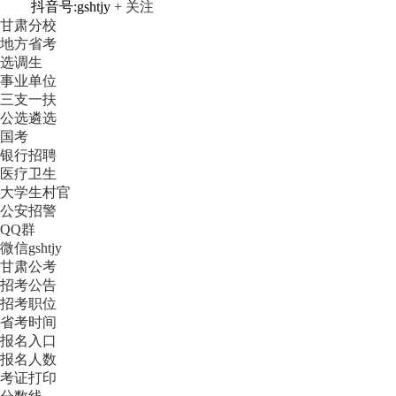
抖音号:gshtjy
+ 关注
甘肃分校
地方省考
选调生
事业单位
三支一扶
公选遴选
国考
银行招聘
医疗卫生
大学生村官
公安招警
QQ群
微信gshtjy
甘肃公考
招考公告
招考职位
省考时间
报名入口
报名人数
考证打印