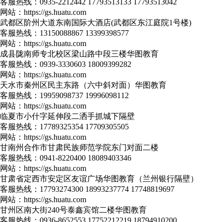
客服热线：
0935-2212442 17793513133 17793513042
网站：
https://gs.huatu.com
武都区阶州大道东南国际大酒店(武都区东江庭院1号楼)
客服热线：
13150088867 13399398577
网站：
https://gs.huatu.com
成县陇南师专北校区梁山路中段三楼华图教育
客服热线：
0939-3330603 18009399282
网站：
https://gs.huatu.com
天水市秦州区民主东路（六中斜对面）华图教育
客服热线：
19959098737 19996098112
网站：
https://gs.huatu.com
临夏市小什字延伸段二洒手抓城下隔壁
客服热线：
17789325354 17709305505
网站：
https://gs.huatu.com
甘南州合作市甘肃民族师范学院东门对面二楼
客服热线：
0941-8220400 18089403346
网站：
https://gs.huatu.com
甘肃省定西市安定区友谊广场华图教育（兰州银行隔壁）
客服热线：
17793274300 18993237774 17748819697
网站：
https://gs.huatu.com
甘州区南大街240号泰鑫宾馆二楼华图教育
客服热线：
0936-8652553 17752212219 18794910200