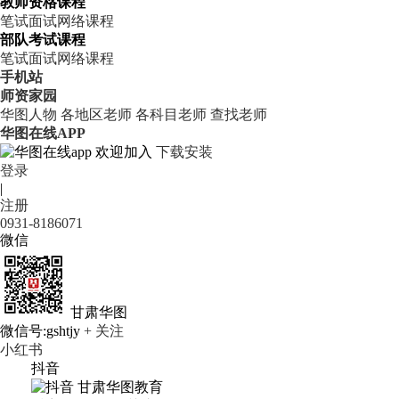
教师资格课程
笔试
面试
网络课程
部队考试课程
笔试
面试
网络课程
手机站
师资家园
华图人物
各地区老师
各科目老师
查找老师
华图在线APP
欢迎加入
下载安装
登录
|
注册
0931-8186071
微信
甘肃华图
微信号:gshtjy
+ 关注
小红书
抖音
甘肃华图教育