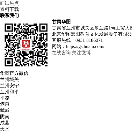
面试热点
资料下载
联系我们
甘肃华图
甘肃省兰州市城关区皋兰路1号工贸大厦
北京华图宏阳教育文化发展股份有限公
客服热线：
0931-8186071
网站：
https://gs.huatu.com/
在线咨询
关注微博
华图
官方微信
兰州城关
兰州安宁
兰州和平
平凉
酒泉
武威
陇南
成县
天水