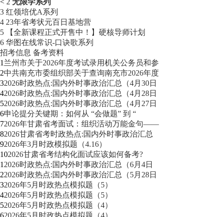
<
2
无限学系列
3
红领培优A系列
4
23年省考状元百日基地营
5
【全新课程正式开售中！】硬核导师计划
6
华图在线常识-口诀歌系列
招考信息
备考资料
1
兰州市关于2026年度考试录用机关公务员和参
2
中共南充市委组织部关于查询南充市2026年度
3
2026时政热点:国内外时事政治汇总（4月30日
4
2026时政热点:国内外时事政治汇总（4月28日
5
2026时政热点:国内外时事政治汇总（4月27日
6
申论提分关键期：如何从 “会做题” 到 “
7
2026年甘肃省考面试：组织活动万能金句——
8
2026甘肃省考时政热点:国内外时事政治汇总
9
2026年3月时政模拟题（4.16）
10
2026甘肃省考结构化面试应该如何备考?
1
2026时政热点:国内外时事政治汇总（6月4日
2
2026时政热点:国内外时事政治汇总（5月28日
3
2026年5月时政热点模拟题（5）
4
2026年5月时政热点模拟题（5）
5
2026年5月时政热点模拟题（4）
6
2026年5月时政热点模拟题（4）