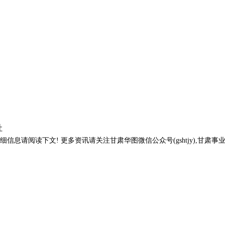
社
详细信息请阅读下文! 更多资讯请关注甘肃华图微信公众号(gshtjy),甘肃事