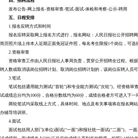
四、招聘流程
发布公告-网上报名-资格审查-笔试-面试-体检和考察-公示-聘用
五、日程安排
1.报名应聘方式和时间
报名应聘采取网上报名方式进行，报名网站：人民日报社公开招聘网站，地址：http:
简历照片须上传本人近期正面免冠证件照，每名考生限报1个岗位，可选
2.资格审查
资格审查工作由人民日报社人事局负责，贯穿公开招聘全过程。根据本
聘人数或取消该岗位招聘计划。取消岗位招聘计划的，该岗位应聘人员可
3.笔试
笔试包括通用能力测试(“首轮”)和专业能力测试(“次轮”)。经资格审
试成绩总分均为100分，合格分数线均为60分，成绩合格者方可进入下一
两轮笔试均采取线上方式，具体时间、地点及有关事项将在报名网站公
办辅导培训班。
4.面试
面试包括用人部门(单位)面试(“一面”)和报社统一面试(“二面”)。一