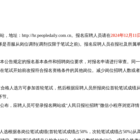
//hr.peopledaily.com.cn。报名应聘人员请在
2024年12月11
择是否服从岗位调剂(调剂仅限于笔试之前)。报名应聘人员在报社及所属
公告规定的报名基本条件和招聘岗位要求，对报名申请进行审查。同一岗
在笔试开始前改报符合报名资格条件的其他岗位。减少岗位招聘人数或者
查合格人选方可参加首轮笔试，然后根据应聘人员所报岗位首轮笔试成绩从高
环节。
布，应聘人员可登录报名网站或“人民日报社招聘”微信小程序浏览详情
面人选根据各岗位笔试成绩(首轮笔试成绩占50%，次轮笔试成绩占50%)从