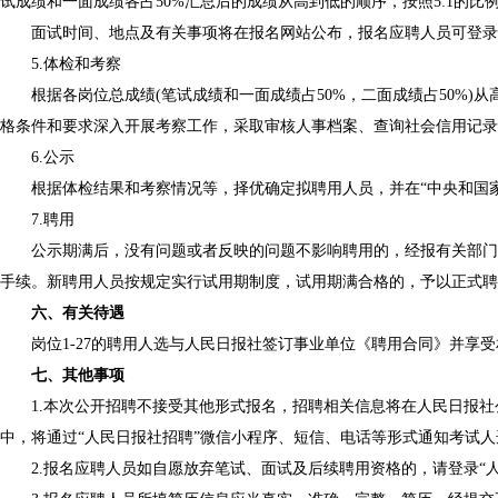
试成绩和一面成绩各占50%汇总后的成绩从高到低的顺序，按照5:1的比
面试时间、地点及有关事项将在报名网站公布，报名应聘人员可登录报
5.体检和考察
根据各岗位总成绩(笔试成绩和一面成绩占50%，二面成绩占50%)
格条件和要求深入开展考察工作，采取审核人事档案、查询社会信用记录
6.公示
根据体检结果和考察情况等，择优确定拟聘用人员，并在“中央和国家机
7.聘用
公示期满后，没有问题或者反映的问题不影响聘用的，经报有关部门备
手续。新聘用人员按规定实行试用期制度，试用期满合格的，予以正式聘
六、有关待遇
岗位1-27的聘用人选与人民日报社签订事业单位《聘用合同》并享受相
七、其他事项
1.本次公开招聘不接受其他形式报名，招聘相关信息将在人民日报社公
中，将通过“人民日报社招聘”微信小程序、短信、电话等形式通知考试
2.报名应聘人员如自愿放弃笔试、面试及后续聘用资格的，请登录“人