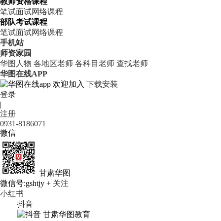
教师资格课程
笔试
面试
网络课程
部队考试课程
笔试
面试
网络课程
手机站
师资家园
华图人物
各地区老师
各科目老师
查找老师
华图在线APP
欢迎加入
下载安装
登录
|
注册
0931-8186071
微信
甘肃华图
微信号:gshtjy
+ 关注
小红书
抖音
甘肃华图教育