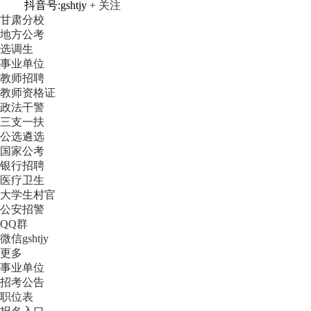
抖音号:gshtjy
+ 关注
甘肃分校
地方公考
选调生
事业单位
教师招聘
教师资格证
政法干警
三支一扶
公选遴选
国家公考
银行招聘
医疗卫生
大学生村官
公安招警
QQ群
微信gshtjy
更多
事业单位
招考公告
职位表