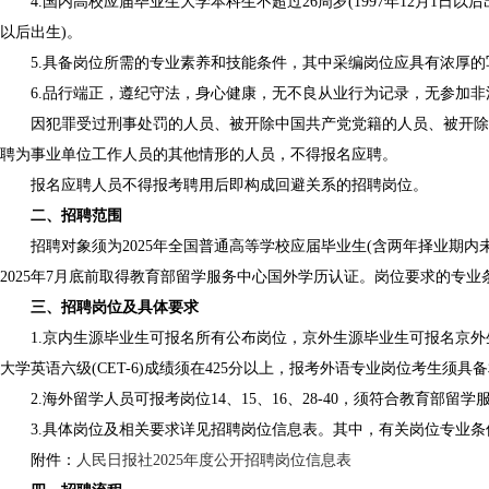
4.国内高校应届毕业生大学本科生不超过26周岁(1997年12月1日以后出生)
以后出生)。
5.具备岗位所需的专业素养和技能条件，其中采编岗位应具有浓厚的
6.品行端正，遵纪守法，身心健康，无不良从业行为记录，无参加非
因犯罪受过刑事处罚的人员、被开除中国共产党党籍的人员、被开除公
聘为事业单位工作人员的其他情形的人员，不得报名应聘。
报名应聘人员不得报考聘用后即构成回避关系的招聘岗位。
二、招聘范围
招聘对象须为2025年全国普通高等学校应届毕业生(含两年择业期内未
2025年7月底前取得教育部留学服务中心国外学历认证。岗位要求的专
三、招聘岗位及具体要求
1.京内生源毕业生可报名所有公布岗位，京外生源毕业生可报名京外生
大学英语六级(CET-6)成绩须在425分以上，报考外语专业岗位考生须具备
2.海外留学人员可报考岗位14、15、16、28-40，须符合教育部留
3.具体岗位及相关要求详见招聘岗位信息表。其中，有关岗位专业条
附件：
人民日报社2025年度公开招聘岗位信息表