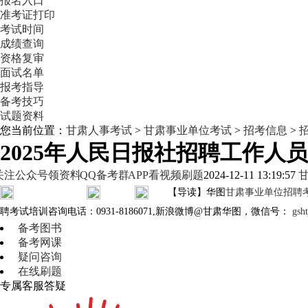
报名入口
准考证打印
考试时间
成绩查询
资格复审
面试名单
报考指导
备考技巧
试题资料
您当前位置：
甘肃人事考试
>
甘肃事业单位考试
>
招考信息
>
2025年人民日报社招聘工作人员
关注公众号领资料
QQ备考群
APP看视频刷题
2024-12-11 13:19:57
【导读】华图
甘肃事业单位招聘
聘考试培训咨询电话：0931-8186071,新浪微博@甘肃华图，微信号：
gs
备考图书
备考网课
疑问咨询
在线刷题
专属客服答疑