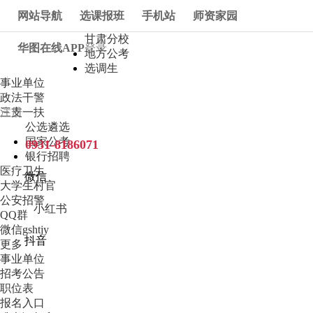
网站导航
选课报班
手机站
师资家园
甘肃分校
华图在线APP
登录
地方公考
选调生
|
事业单位
政法干警
注册
三支一扶
公选遴选
国家公考
0931-8186071
银行招聘
医疗卫生
微信
大学生村官
公安招警
小红书
QQ群
微信gshtjy
抖音
更多
事业单位
招考公告
职位表
报名入口