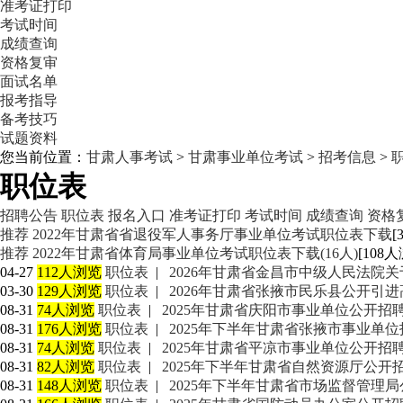
准考证打印
考试时间
成绩查询
资格复审
面试名单
报考指导
备考技巧
试题资料
您当前位置：
甘肃人事考试
>
甘肃事业单位考试
>
招考信息
>
职位表
招聘公告
职位表
报名入口
准考证打印
考试时间
成绩查询
资格
推荐
2022年甘肃省省退役军人事务厅事业单位考试职位表下载
[
推荐
2022年甘肃省体育局事业单位考试职位表下载(16人)
[108人
04-27
112人浏览
职位表
|
2026年甘肃省金昌市中级人民法院
03-30
129人浏览
职位表
|
2026年甘肃省张掖市民乐县公开引
08-31
74人浏览
职位表
|
2025年甘肃省庆阳市事业单位公开招
08-31
176人浏览
职位表
|
2025年下半年甘肃省张掖市事业单位
08-31
74人浏览
职位表
|
2025年甘肃省平凉市事业单位公开招
08-31
82人浏览
职位表
|
2025年下半年甘肃省自然资源厅公开
08-31
148人浏览
职位表
|
2025年下半年甘肃省市场监督管理