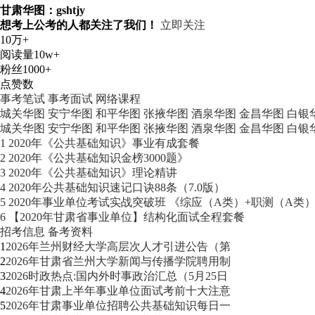
甘肃华图：gshtjy
想考上公考的人都关注了我们！
立即关注
10万+
阅读量
10w+
粉丝
1000+
点赞数
事考笔试
事考面试
网络课程
城关华图
安宁华图
和平华图
张掖华图
酒泉华图
金昌华图
白银
城关华图
安宁华图
和平华图
张掖华图
酒泉华图
金昌华图
白银
1
2020年《公共基础知识》事业有成套餐
2
2020年《公共基础知识金榜3000题》
3
2020年《公共基础知识》理论精讲
4
2020年公共基础知识速记口诀88条（7.0版）
5
2020年事业单位考试实战突破班 《综应（A类）+职测（A类
6
【2020年甘肃省事业单位】结构化面试全程套餐
招考信息
备考资料
1
2026年兰州财经大学高层次人才引进公告（第
2
2026年甘肃省兰州大学新闻与传播学院聘用制
3
2026时政热点:国内外时事政治汇总（5月25日
4
2026年甘肃上半年事业单位面试考前十大注意
5
2026年甘肃事业单位招聘公共基础知识每日一