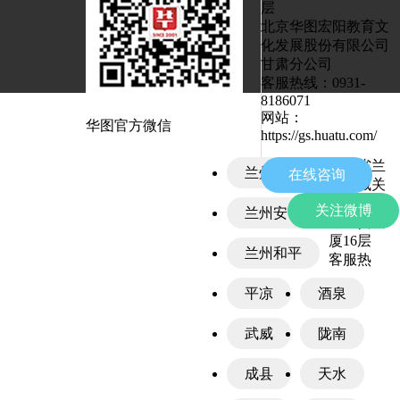
层
北京华图宏阳教育文
化发展股份有限公司
甘肃分公司
客服热线：
0931-
8186071
网站：
华图
官方微信
https://gs.huatu.com/
甘肃省兰
兰州城关
在线咨询
州市城关
区皋兰路1
关注微博
兰州安宁
号工贸大
厦16层
兰州和平
客服热
平凉
酒泉
武威
陇南
成县
天水