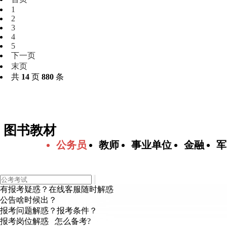
1
2
3
4
5
下一页
末页
共
14
页
880
条
图书教材
公务员
教师
事业单位
金融
军
有报考疑惑？在线客服随时解惑
公告啥时候出？
报考问题解惑？报考条件？
报考岗位解惑 怎么备考?