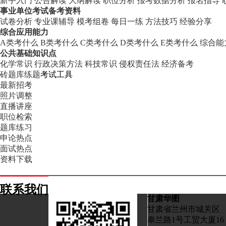
新手入门
公告解读
大纲解读
职位分析
报考数据分析
报名指导
事业单位考试备考资料
试卷分析
专业课辅导
模考组卷
每日一练
方法技巧
经验分享
综合应用能力
A类考什么
B类考什么
C类考什么
D类考什么
E类考什么
综合能
公共基础知识点
化学常识
行政决策方法
科技常识
侵权责任法
经济备考
砖题库练题
考试工具
最新招考
照片调整
直播讲座
职位检索
题库练习
申论热点
面试热点
资料下载
联系我们
甘肃华图
甘肃省兰州市城关区
皋兰路1号工贸大厦16