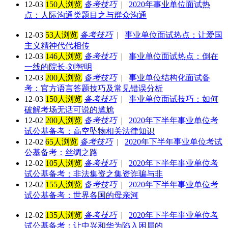
12-03
150人浏览
备考技巧
|
2020年事业单位面试热
点：人际沟通类题目之与群众沟通
12-03
53人浏览
备考技巧
|
事业单位面试热点：让爱国
主义精神代代相传
12-03
146人浏览
备考技巧
|
事业单位面试热点：倒在
一线的院长-刘智明
12-03
200人浏览
备考技巧
|
事业单位结构化面试备
考：官方语言答题技巧及常见错误分析
12-03
150人浏览
备考技巧
|
事业单位面试技巧：如何
破解考场无话可说的尴尬
12-02
200人浏览
备考技巧
|
2020年下半年事业单位考
试公基备考：高空坠物相关法律知识
12-02
65人浏览
备考技巧
|
2020年下半年事业单位考试
公基备考：丝绸之路
12-02
105人浏览
备考技巧
|
2020年下半年事业单位考
试公基备考：非法集资之集资诈骗与非
12-02
155人浏览
备考技巧
|
2020年下半年事业单位考
试公基备考：世界各国的母亲河
12-02
135人浏览
备考技巧
|
2020年下半年事业单位考
试公基备考：让中兴和华为陷入困局的