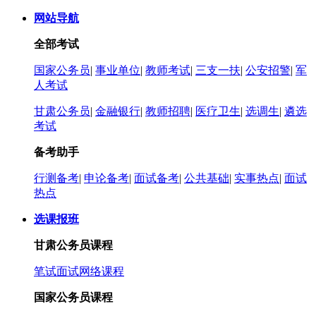
网站导航
全部考试
国家公务员
|
事业单位
|
教师考试
|
三支一扶
|
公安招警
|
军
人考试
甘肃公务员
|
金融银行
|
教师招聘
|
医疗卫生
|
选调生
|
遴选
考试
备考助手
行测备考
|
申论备考
|
面试备考
|
公共基础
|
实事热点
|
面试
热点
选课报班
甘肃公务员课程
笔试
面试
网络课程
国家公务员课程