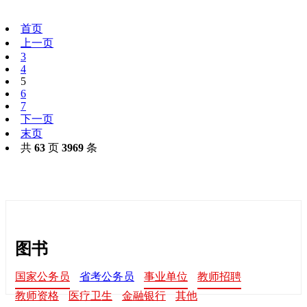
首页
上一页
3
4
5
6
7
下一页
末页
共
63
页
3969
条
图书
国家公务员
省考公务员
事业单位
教师招聘
教师资格
医疗卫生
金融银行
其他