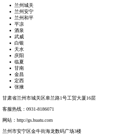
兰州城关
兰州安宁
兰州和平
平凉
酒泉
武威
白银
天水
庆阳
临夏
甘南
金昌
定西
张掖
甘肃省兰州市城关区皋兰路1号工贸大厦16层
客服热线：
0931-8186071
网站：
http://gs.huatu.com
兰州市安宁区金牛街海龙数码广场3楼