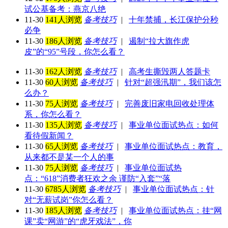
试公基备考：燕京八绝
11-30
141人浏览
备考技巧
|
十年禁捕，长江保护分秒
必争
11-30
186人浏览
备考技巧
|
遏制“拉大旗作虎
皮”的“95”号段，你怎么看？
11-30
162人浏览
备考技巧
|
高考生撕毁两人答题卡
11-30
60人浏览
备考技巧
|
针对“超强汛期”，我们该怎
么办？
11-30
75人浏览
备考技巧
|
完善废旧家电回收处理体
系，你怎么看？
11-30
135人浏览
备考技巧
|
事业单位面试热点：如何
看待假新闻？
11-30
65人浏览
备考技巧
|
事业单位面试热点：教育，
从来都不是某一个人的事
11-30
75人浏览
备考技巧
|
事业单位面试热
点：“618”消费者狂欢之余 谨防“入套”“落
11-30
6785人浏览
备考技巧
|
事业单位面试热点：针
对“无薪试岗”你怎么看？
11-30
185人浏览
备考技巧
|
事业单位面试热点：挂“网
课”卖“网游”的“虎牙戏法”，你