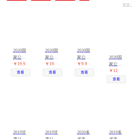
更多>
2020国
2020国
2020国
家公务
家公务
家公务
2020国
￥19.9
￥19
￥9.9
员考试
员考试
员历年
家公务
￥12
用书4本
用书6本
真题试
员标准
查看
查看
查看
套
套
卷2本套
预测试
查看
卷2本套
2019甘
2019甘
2020多
2019多