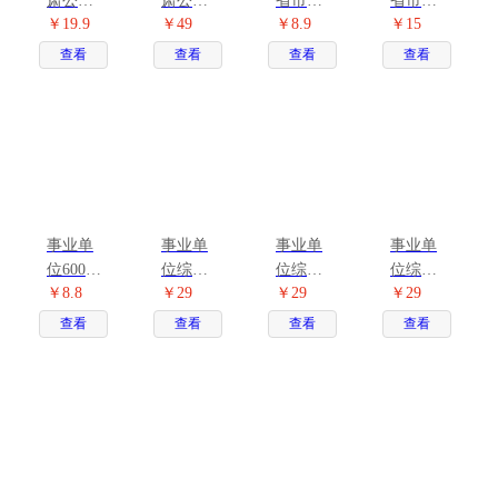
肃公务
肃公务
省市联
省市联
￥19.9
￥49
￥8.9
￥15
员省考4
员省考
考3600
考真题
本套
密押卷
题库
试卷
查看
查看
查看
查看
事业单
事业单
事业单
事业单
位6000
位综合
位综合
位综合
￥8.8
￥29
￥29
￥29
题
管理A类
管理B类
管理C类
查看
查看
查看
查看