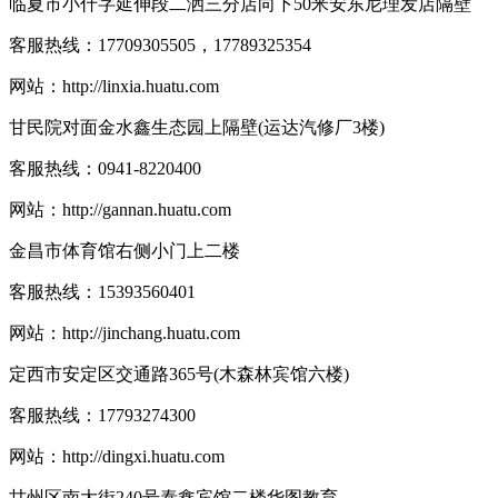
临夏市小什字延伸段二洒三分店向下50米安东尼理发店隔壁
客服热线：
17709305505，17789325354
网站：
http://linxia.huatu.com
甘民院对面金水鑫生态园上隔壁(运达汽修厂3楼)
客服热线：
0941-8220400
网站：
http://gannan.huatu.com
金昌市体育馆右侧小门上二楼
客服热线：
15393560401
网站：
http://jinchang.huatu.com
定西市安定区交通路365号(木森林宾馆六楼)
客服热线：
17793274300
网站：
http://dingxi.huatu.com
甘州区南大街240号泰鑫宾馆二楼华图教育