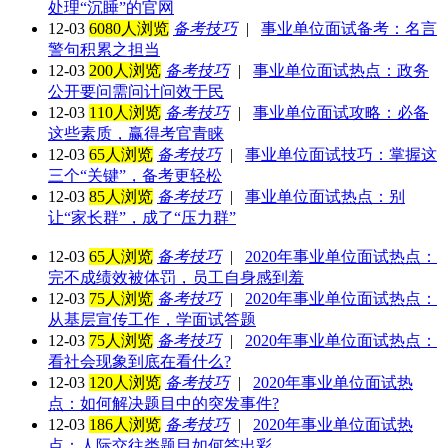
处理“沉睡”的官网
12-03
6080人浏览
备考技巧
|
事业单位面试备考：名言
警句积累之担当
12-03
200人浏览
备考技巧
|
事业单位面试热点：政务
公开要问需问计问效于民
12-03
110人浏览
备考技巧
|
事业单位面试攻略：必备
这些素质，赢得考官青睐
12-03
65人浏览
备考技巧
|
事业单位面试技巧：掌握这
三个“关键”，备考更轻松
12-03
85人浏览
备考技巧
|
事业单位面试热点：别
让“家长群”，成了“压力群”
12-03
65人浏览
备考技巧
|
2020年事业单位面试热点：
完不成绩效被体罚，员工自身感到羞
12-03
75人浏览
备考技巧
|
2020年事业单位面试热点：
从基层宣传工作，学面试答题
12-03
75人浏览
备考技巧
|
2020年事业单位面试热点：
看社会现象到底在看什么?
12-03
120人浏览
备考技巧
|
2020年事业单位面试热
点：如何解决题目中的突发事件?
12-03
186人浏览
备考技巧
|
2020年事业单位面试热
点：人际交往类题目如何答出彩