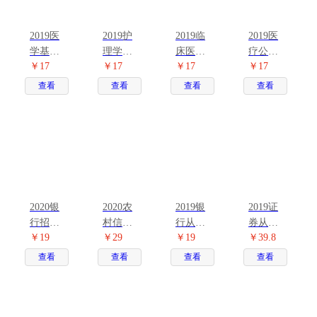
2019医
2019护
2019临
2019医
学基础
理学专
床医学
疗公共
￥17
￥17
￥17
￥17
知识考
业知识
专业知
基础知
试2本套
考试2本
识考试2
识考试2
查看
查看
查看
查看
套
本套
本套
2020银
2020农
2019银
2019证
行招聘
村信用
行从业
券从业
￥19
￥29
￥19
￥39.8
考试一
社考试
法律法
考试用
本通2本
用书4本
规考试2
书4本套
查看
查看
查看
查看
套
套
本套