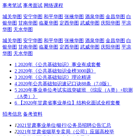
事考笔试
事考面试
网络课程
城关华图
安宁华图
和平华图
张掖华图
酒泉华图
金昌华图
白
银华图
甘南华图
临夏华图
定西华图
武威华图
庆阳华图
平凉
华图
天水华图
城关华图
安宁华图
和平华图
张掖华图
酒泉华图
金昌华图
白
银华图
甘南华图
临夏华图
定西华图
武威华图
庆阳华图
平凉
华图
天水华图
1
2020年《公共基础知识》事业有成套餐
2
2020年《公共基础知识金榜3000题》
3
2020年《公共基础知识》理论精讲
4
2020年公共基础知识速记口诀88条（7.0版）
5
2020年事业单位考试实战突破班 《综应（A类）+职测
（A类）》
6
【2020年甘肃省事业单位】结构化面试全程套餐
招考信息
备考资料
1
2021甘肃事业单位|银行|公务员招聘公告汇总
2
2021年甘肃省烟草专卖局（公司）应届高校毕