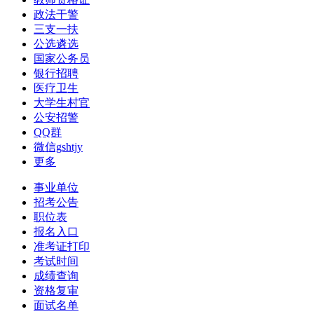
政法干警
三支一扶
公选遴选
国家公务员
银行招聘
医疗卫生
大学生村官
公安招警
QQ群
微信gshtjy
更多
事业单位
招考公告
职位表
报名入口
准考证打印
考试时间
成绩查询
资格复审
面试名单