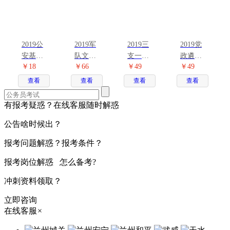
2019公
2019军
2019三
2019党
安基础
队文职
支一扶
政遴选
￥18
￥66
￥49
￥49
知识考
公共科
考试用
考试用
试用书2
目3本套
书4本套
书2本套
查看
查看
查看
查看
本套
有报考疑惑？在线客服随时解惑
公告啥时候出？
报考问题解惑？报考条件？
报考岗位解惑 怎么备考?
冲刺资料领取？
立即咨询
在线客服
×