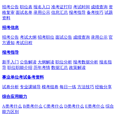
招考公告
职位表
报名入口
准考证打印
考试时间
成绩查询
资
格复审
面试名单
录用公示
信息汇总
报考指导
备考技巧
试题
资料
招考信息
招考公告
考试大纲
招考职位
面试公告
成绩查询
录用公示
官
方通知
考试日程
报考指导
新手入门
公告解读
大纲解读
职位分析
报考数据分析
报名指
导
职位职能介绍
历年考情
数据汇总
政策解读
事业单位考试备考资料
试卷分析
专业课辅导
模考组卷
每日一练
方法技巧
经验分享
综合应用能力
A类考什么
B类考什么
C类考什么
D类考什么
E类考什么
综合
能力区别