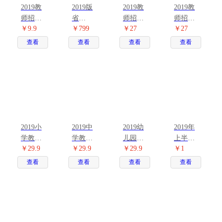
2019教
2019版
2019教
2019教
师招聘
省
师招聘
师招聘
￥9.9
￥799
￥27
￥27
2200题
（市、
小学教
中学教
库
县）事
育理论
育理论
查看
查看
查看
查看
业单位D
综合知
综合知
类专用
识2本套
识2本套
教材
2019小
2019中
2019幼
2019年
学教师
学教师
儿园教
上半年
￥29.9
￥29.9
￥29.9
￥1
资格4本
资格4本
师资格4
教师资
套
套
本套
格面试1
查看
查看
查看
查看
元礼包