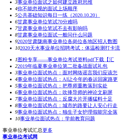
3
事业单位面试之如何建立政府思维
4
你不能忽视的面试上场顺序
5
公共基础知识每日一练（2020.10.20）
6
甘肃事业单位笔试70分难吗
7
甘肃事业单位笔试不去有影响吗
8
甘肃事业单位面试一般问什么问题
9
2020甘肃陇南事业单位各岗位各地区招人数图
10
2020天水事业单位招聘考试：体温检测打卡流
1
图粉专享——事业单位考试资料pdf下载【汇
2
2019年临夏事业单位第二批备战面试礼包
3
事业单位面试热点：面对网络谣言我们应该怎
4
事业单位面试热点：AI让今年的春运回家路更
5
事业单位面试热点：把尊师重教落到实处
6
事业单位面试热点：吹捧导师的神论文刷屏
7
事业单位面试热点：反腐大片开播猛料十足
8
事业单位面试热点：城市的路要让人安心行走
9
事业单位面试热点：独生子女护理假能完全落
10
事业单位面试热点：学前教育问题
事业单位考试汇总
更多
事业单位考试网