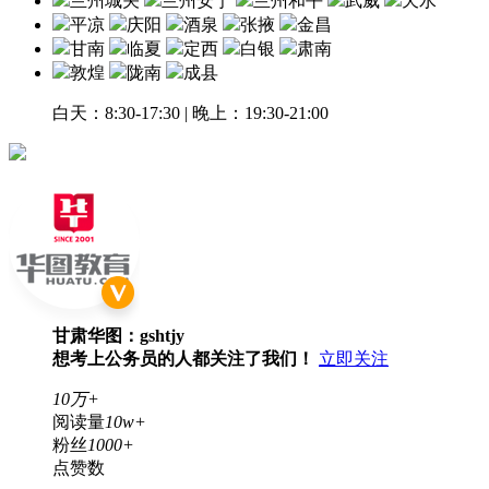
兰州城关
兰州安宁
兰州和平
武威
天水
平凉
庆阳
酒泉
张掖
金昌
甘南
临夏
定西
白银
肃南
敦煌
陇南
成县
白天：8:30-17:30 | 晚上：19:30-21:00
甘肃华图：gshtjy
想考上公务员的人都关注了我们！
立即关注
10万+
阅读量
10w+
粉丝
1000+
点赞数