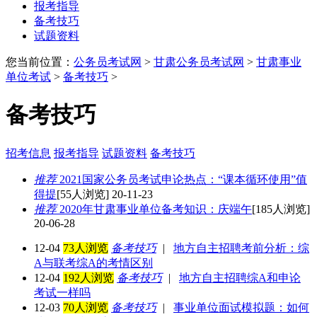
报考指导
备考技巧
试题资料
您当前位置：
公务员考试网
>
甘肃公务员考试网
>
甘肃事业
单位考试
>
备考技巧
>
备考技巧
招考信息
报考指导
试题资料
备考技巧
推荐
2021国家公务员考试申论热点：“课本循环使用”值
得提
[55人浏览] 20-11-23
推荐
2020年甘肃事业单位备考知识：庆端午
[185人浏览]
20-06-28
12-04
73人浏览
备考技巧
|
地方自主招聘考前分析：综
A与联考综A的考情区别
12-04
192人浏览
备考技巧
|
地方自主招聘综A和申论
考试一样吗
12-03
70人浏览
备考技巧
|
事业单位面试模拟题：如何