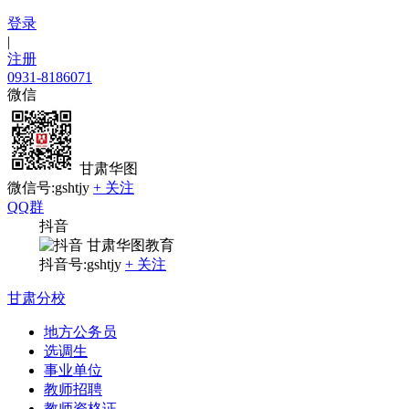
登录
|
注册
0931-8186071
微信
甘肃华图
微信号:gshtjy
+ 关注
QQ群
抖音
甘肃华图教育
抖音号:gshtjy
+ 关注
甘肃分校
地方公务员
选调生
事业单位
教师招聘
教师资格证