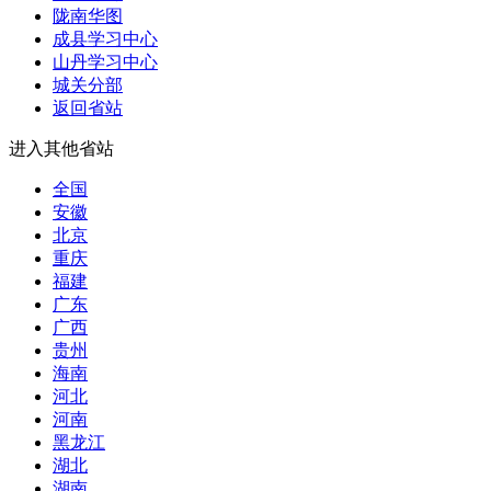
陇南华图
成县学习中心
山丹学习中心
城关分部
返回省站
进入其他省站
全国
安徽
北京
重庆
福建
广东
广西
贵州
海南
河北
河南
黑龙江
湖北
湖南