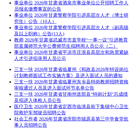
事业单位
2026年甘肃省酒泉市事业单位公开招聘工作人
员报名缴费事宜的公告
事业单位
2026年甘肃警察学院引进高层次人才（博士研
究生）公告（10人）
事业单位
2026年甘肃警察学院引进高层次人才（副高级
及以上职称）公告(13人)
教师
2026年甘肃省武威市市直学校“一事一议”引进教育
部直属师范大学公费师范生拟聘用人员公示（二）
事业单位
2026年甘肃省平凉市庄浪县高层次和急需紧缺
人才引进拟录用人员公示
三支一扶
2026年甘肃省临夏州《和政县2026年特设岗位
计划教师面试工作实施方案》及进入面试人员的通知
三支一扶
2026年甘肃省临夏州东乡县特岗教师招聘资格
审核通过人员及进入面试环节名单公告
三支一扶
2026年甘肃省甘南州迭部县“特岗计划”总成绩
及拟进入体检人员公告
医疗卫生
2026年甘肃省定西市临洮县衙下集镇中心卫生
院救护车驾驶员招聘公告
社会工作者
2026年甘肃省庆阳市镇原县第三中学食堂炊
事人员招聘公告