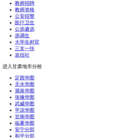
教师招聘
教师资格
公安招警
医疗卫生
公选遴选
选调生
大学生村官
三支一扶
农信社
进入甘肃地市分校
定西华图
天水华图
酒泉华图
张掖华图
武威华图
平凉华图
甘南华图
临夏华图
安宁分部
和平分部