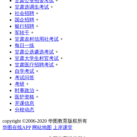
甘肃公安招警考试
+
甘肃选调生考试
+
社会招聘
+
国企招聘
+
银行招聘
+
军转干
+
甘肃农村信用社考试
+
每日一练
甘肃公选遴选考试
+
甘肃大学生村官考试
+
甘肃医疗招聘考试
+
自学考试
+
考试问答
考研
+
时事政治
+
医护资格
+
开课信息
分校动态
copyright ©2006-2020 华图教育版权所有
华图在线APP
网站地图
上岸课堂