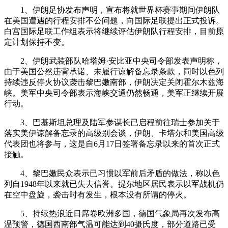
1、伊朗足协发布声明，宣布将就世界杯赛事期间伊朗队
在美国遭遇的行程安排不公问题，向国际足联提出正式投诉。
白宫国际足联工作组表示将继续评估伊朗队行程安排，目前原
定计划保持不变。
2、伊朗武装部队哈塔姆·安比亚中央司令部发表声明称，
由于美国公然违背承诺、未履行谅解备忘录条款，同时以色列
持续违反停火协议袭击黎巴嫩南部，伊朗决定关闭霍尔木兹海
峡。美军中央司令部表示海峡交通仍然畅通，美军正继续开展
行动。
3、巴基斯坦总理及陆军参谋长已启程前往瑞士参加关于
落实美伊谅解备忘录的高级别会谈，伊朗、卡塔尔和美国高级
代表团也将参与，这是自6月17日签署备忘录以来的首次正式
接触。
4、黎巴嫩民众表示已习惯以军前后矛盾的做法，称以色
列自1948年以来就已失去信誉。提尔地区居民表示以军战机仍
在空中盘旋，袭击时有发生，根本没有所谓的停火。
5、持续热浪近日席卷欧洲多国，德国气象局再次发布高
温预警，德国西南部气温可能达到40摄氏度，部分道路已受