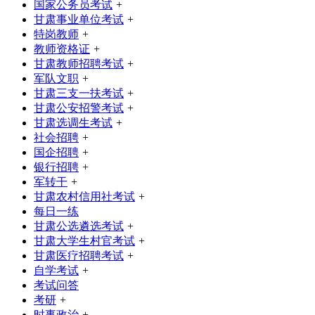
国家公务员考试
+
甘肃事业单位考试
+
特岗教师
+
教师资格证
+
甘肃教师招聘考试
+
军队文职
+
甘肃三支一扶考试
+
甘肃公安招警考试
+
甘肃选调生考试
+
社会招聘
+
国企招聘
+
银行招聘
+
军转干
+
甘肃农村信用社考试
+
每日一练
甘肃公选遴选考试
+
甘肃大学生村官考试
+
甘肃医疗招聘考试
+
自学考试
+
考试问答
考研
+
时事政治
+