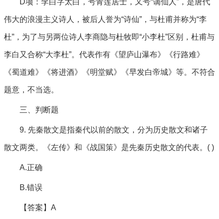
D项：李白字太白，号青莲居士，又号“谪仙人”，是唐代
伟大的浪漫主义诗人，被后人誉为“诗仙”，与杜甫并称为“李
杜”，为了与另两位诗人李商隐与杜牧即“小李杜”区别，杜甫与
李白又合称“大李杜”。代表作有《望庐山瀑布》《行路难》
《蜀道难》《将进酒》《明堂赋》《早发白帝城》等。不符合
题意，不当选。
三、判断题
9. 先秦散文是指秦代以前的散文，分为历史散文和诸子
散文两类。《左传》和《战国策》是先秦历史散文的代表。( )
A.正确
B.错误
【答案】A