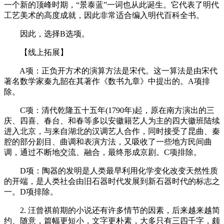
一个新的顶峰时期，“景泰蓝”一词也从此诞生。它代表了明代
工艺美术的高度成就，因此非常适合编入明代百科全书。
因此，选择B选项。
【线上拓展】
A项：正负开方术的演算方法是宋代。这一算法是由宋代
著名数学家秦九韶在其著作《数书九章》中提出的。A项排
除。
C项：清代乾隆五十五年(1790年)起，原在南方演出的三
庆、四喜、春台、和春等多以安徽籍艺人为主的四大徽班陆续
进入北京，与来自湖北的汉调艺人合作，同时接受了昆曲、秦
腔的部分剧目、曲调和表演方法，又吸收了一些地方民间曲
调，通过不断地交流、融合，最终形成京剧。C项排除。
D项：陶器的发明是人类最早利用化学变化改变天然性质
的开端，是人类社会由旧石器时代发展到新石器时代的标志之
一。D项排除。
2. 汪曾祺前期的小说还有许多情节的因素，后来越来越简
约、随意，篇幅更短小，文字更朴素，大多只有三四千字，颇