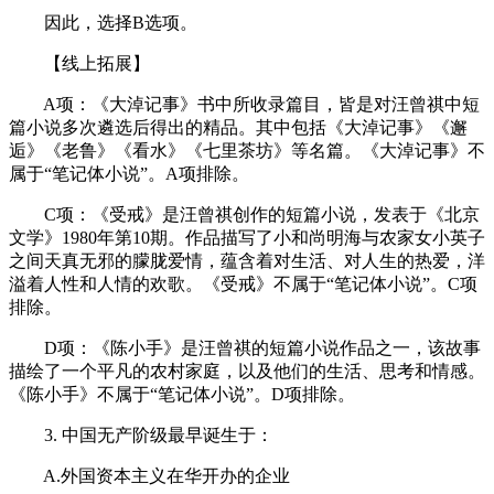
因此，选择B选项。
【线上拓展】
A项：《大淖记事》书中所收录篇目，皆是对汪曾祺中短
篇小说多次遴选后得出的精品。其中包括《大淖记事》《邂
逅》《老鲁》《看水》《七里茶坊》等名篇。《大淖记事》不
属于“笔记体小说”。A项排除。
C项：《受戒》是汪曾祺创作的短篇小说，发表于《北京
文学》1980年第10期。作品描写了小和尚明海与农家女小英子
之间天真无邪的朦胧爱情，蕴含着对生活、对人生的热爱，洋
溢着人性和人情的欢歌。《受戒》不属于“笔记体小说”。C项
排除。
D项：《陈小手》是汪曾祺的短篇小说作品之一，该故事
描绘了一个平凡的农村家庭，以及他们的生活、思考和情感。
《陈小手》不属于“笔记体小说”。D项排除。
3. 中国无产阶级最早诞生于：
A.外国资本主义在华开办的企业