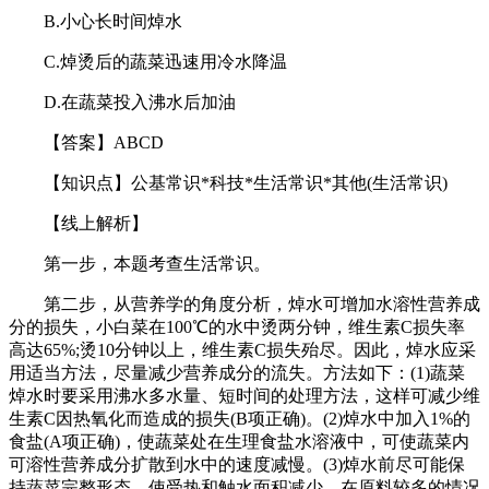
B.小心长时间焯水
C.焯烫后的蔬菜迅速用冷水降温
D.在蔬菜投入沸水后加油
【答案】ABCD
【知识点】公基常识*科技*生活常识*其他(生活常识)
【线上解析】
第一步，本题考查生活常识。
第二步，从营养学的角度分析，焯水可增加水溶性营养成
分的损失，小白菜在100℃的水中烫两分钟，维生素C损失率
高达65%;烫10分钟以上，维生素C损失殆尽。因此，焯水应采
用适当方法，尽量减少营养成分的流失。方法如下：(1)蔬菜
焯水时要采用沸水多水量、短时间的处理方法，这样可减少维
生素C因热氧化而造成的损失(B项正确)。(2)焯水中加入1%的
食盐(A项正确)，使蔬菜处在生理食盐水溶液中，可使蔬菜内
可溶性营养成分扩散到水中的速度减慢。(3)焯水前尽可能保
持蔬菜完整形态，使受热和触水面积减少。在原料较多的情况