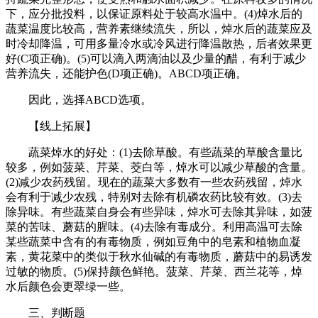
下，应分批投料，以保证原料处于较高水温中。(4)焯水后的
蔬菜温度比较高，营养素继续流失，所以，焯水后的蔬菜应及
时冷却降温，可用多量冷水或冷风进行降温散热，后者效果更
好(C项正确)。(5)可以滴入两滴油以及少量的醋，有利于减少
营养流失，还能护色(D项正确)。ABCD项正确。
因此，选择ABCD选项。
【线上拓展】
蔬菜焯水的好处：(1)去除草酸。有些蔬菜的草酸含量比
较多，例如菠菜、芹菜、茭白等，焯水可以减少草酸的含量。
(2)减少农药残留。现在的蔬菜大多数有一些农药残留，焯水
会有利于减少农残，特别对去除有机磷农药比较有效。(3)去
除异味。有些蔬菜自身会有些异味，焯水可去除其异味，如菠
菜的苦味、蘑菇的腥味。(4)去除有毒成分。利用高温可去除
某些蔬菜中含有的有毒物质，例如豆角中的皂素和植物血凝
素，黄花菜中的类似于秋水仙碱的有毒物质，蘑菇中的易诱发
过敏的物质。(5)保持颜色鲜艳。菠菜、芹菜、西兰花等，焯
水后颜色会更翠绿一些。
三、判断题