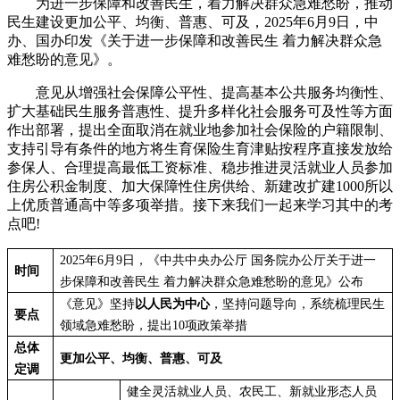
为进一步保障和改善民生，着力解决群众急难愁盼，推动
民生建设更加公平、均衡、普惠、可及，2025年6月9日，中
办、国办印发《关于进一步保障和改善民生 着力解决群众急
难愁盼的意见》。
意见从增强社会保障公平性、提高基本公共服务均衡性、
扩大基础民生服务普惠性、提升多样化社会服务可及性等方面
作出部署，提出全面取消在就业地参加社会保险的户籍限制、
支持引导有条件的地方将生育保险生育津贴按程序直接发放给
参保人、合理提高最低工资标准、稳步推进灵活就业人员参加
住房公积金制度、加大保障性住房供给、新建改扩建1000所以
上优质普通高中等多项举措。接下来我们一起来学习其中的考
点吧!
2025年6月9日，《中共中央办公厅 国务院办公厅关于进一
时间
步保障和改善民生 着力解决群众急难愁盼的意见》公布
《意见》坚持
以人民为中心
，坚持问题导向，系统梳理民生
要点
领域急难愁盼，提出10项政策举措
总体
更加公平、均衡、普惠、可及
定调
健全灵活就业人员、农民工、新就业形态人员