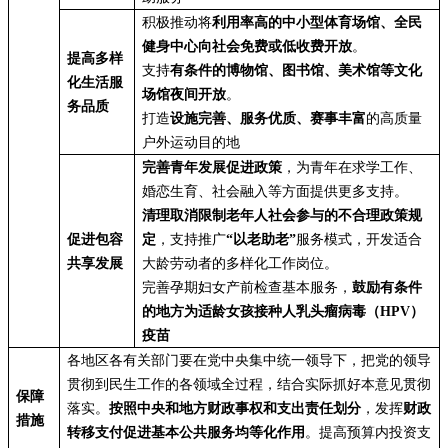
积极推动将
利用率高的中小型体育场馆、全民
健身中心向社会免费或低收费开放
。
提高多样
支持
有条件的博物馆、图书馆、美术馆等文化
化生活服
场馆夜间开放
。
务品质
打造
设施完善、服务优质、赛事丰富
的高质量
户外运动目的地
完善青年发展促进政策
，为青年在求学工作、
婚恋生育、社会融入等方面提供更多支持。
清理取消限制老年人社会参与的不合理政策规
促进包容
定
，支持推广
“以老助老”
服务模式，开发适合
共享发展
大龄劳动者的多样化工作岗位。
完善孕期妇女产前检查基本服务，
鼓励有条件
的地方为适龄女孩接种人乳头瘤病毒（HPV）
疫苗
各地区各有关部门要在党中央集中统一领导下，把党的领导
贯彻到民生工作的各领域全过程，结合实际抓好本意见贯彻
保障
落实。
按照中央和地方财政事权和支出责任划分
，发挥
财政
措施
转移支付促进基本公共服务均等化作用
。提高预算内投资支