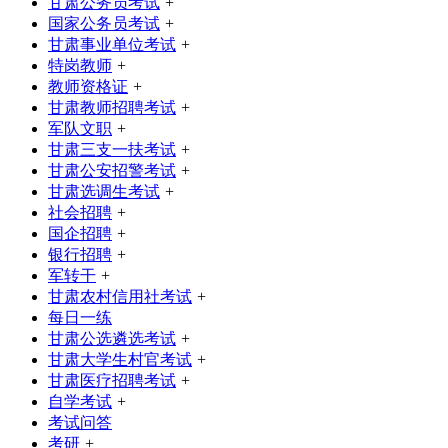
甘肃公务员考试
+
国家公务员考试
+
甘肃事业单位考试
+
特岗教师
+
教师资格证
+
甘肃教师招聘考试
+
军队文职
+
甘肃三支一扶考试
+
甘肃公安招警考试
+
甘肃选调生考试
+
社会招聘
+
国企招聘
+
银行招聘
+
军转干
+
甘肃农村信用社考试
+
每日一练
甘肃公选遴选考试
+
甘肃大学生村官考试
+
甘肃医疗招聘考试
+
自学考试
+
考试问答
考研
+