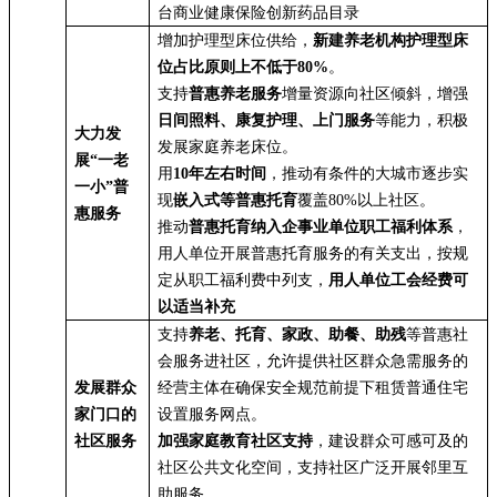
台商业健康保险创新药品目录
增加护理型床位供给，
新建养老机构护理型床
位占比原则上不低于80%
。
支持
普惠养老服务
增量资源向社区倾斜，增强
日间照料、康复护理、上门服务
等能力，积极
大力发
发展家庭养老床位。
展“一老
用
10年左右时间
，推动有条件的大城市逐步实
一小”普
现
嵌入式等普惠托育
覆盖80%以上社区。
惠服务
推动
普惠托育纳入企事业单位职工福利体系
，
用人单位开展普惠托育服务的有关支出，按规
定从职工福利费中列支，
用人单位工会经费可
以适当补充
支持
养老、托育、家政、助餐、助残
等普惠社
会服务进社区，允许提供社区群众急需服务的
发展群众
经营主体在确保安全规范前提下租赁普通住宅
家门口的
设置服务网点。
社区服务
加强家庭教育社区支持
，建设群众可感可及的
社区公共文化空间，支持社区广泛开展邻里互
助服务