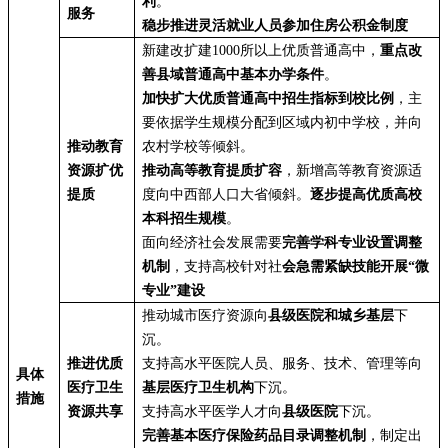
利
。
服务
稳步推进灵活就业人员参加住房公积金制度
新建改扩建1000所以上优质普通高中，
重点改
善县域普通高中基本办学条件
。
加快扩大优质普通高中招生指标到校比例
，主
要依据学生规模分配到区域内初中学校，并向
推动教育
农村学校等倾斜。
资源扩优
推动高等教育提质扩容
，新增高等教育资源适
提质
度向中西部人口大省倾斜。
逐步提高优质高校
本科招生规模
。
面向经济社会发展需要
完善学科专业设置调整
机制
，支持高校针对社
会急需紧缺技能开展“微
专业”建设
推动城市医疗资源向
县级医院和城乡基层
下
沉。
推进优质
支持高水平医院人员、服务、技术、管理等向
具体
医疗卫生
基层医疗卫生机构
下沉。
措施
资源共享
支持高水平医学人才向
县级医院
下沉。
完善基本医疗保险药品目录调整机制
，制定出