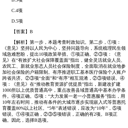
C.4项
D.5项
【答案】B
【解析】第一步，本题考查时政知识。第二步，①项：
《意见》坚持以人民为中心，坚持问题导向，系统梳理民生领
域急难愁盼，提出10项政策举措。①项正确。②③项：《意
见》在“有效扩大社会保障覆盖面”指出，健全灵活就业人员、
农民工、新就业形态人员社会保险制度，全面取消在就业地参
加社会保险的户籍限制。有序推进职工基本医疗保险个人账户
跨省共济。②③项“全面”和“有序”相互混淆，②③项错误。④
项：《意见》在“推动教育资源扩优提质”指出，新建改扩建
1000所以上优质普通高中，重点改善县域普通高中基本办学条
件。④项正确。⑤项：“大力发展一老一小普惠服务”指出，用
10年左右时间，推动有条件的大城市逐步实现嵌入式等普惠托
育覆盖80%以上社区。“5年”表述错误，应改为“10年”，⑤项
错误。①④项正确，②③⑤项错误，正确的有2项。B项正
确。因此，选择B选项。