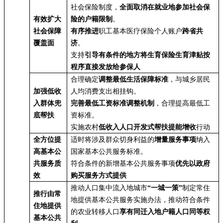
社会保险制度，
全面取消在就业地参加社会保
有效扩大
险的户籍限制
。
社会保障
有序推进
职工基本医疗保险个人账户
跨省共
覆盖面
济
。
支持
引导有条件的地方将生育保险生育津贴按
程序直接发放给参保人
合理确定
调整最低生活保障标准
，与城乡居民
加强低收
人均消费支出相挂钩。
入群体兜
完善最低工资标准调整机制
，合理提高最低工
底帮扶
资标准。
实施农村
低收入人口开发式帮扶提能增收
行动
全方位提
适时将涉及群众切身利益的
增量服务事项
纳入
高基本公
国家基本公共服务标准。
共服务质
符合条件的新增基本公共服务事项
优先以政府
效
购买服务方式提供
推动人口集中流入地城市
“一城一策”
制定常住
推行由常
地提供基本公共服务实施办法，推动符合条件
住地提供
的农业转移人口
享有同迁入地户籍人口同等权
基本公共