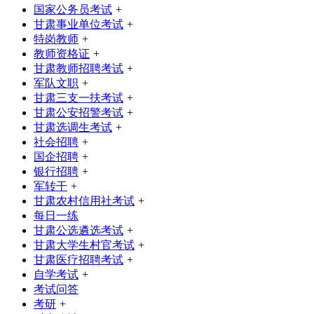
国家公务员考试
+
甘肃事业单位考试
+
特岗教师
+
教师资格证
+
甘肃教师招聘考试
+
军队文职
+
甘肃三支一扶考试
+
甘肃公安招警考试
+
甘肃选调生考试
+
社会招聘
+
国企招聘
+
银行招聘
+
军转干
+
甘肃农村信用社考试
+
每日一练
甘肃公选遴选考试
+
甘肃大学生村官考试
+
甘肃医疗招聘考试
+
自学考试
+
考试问答
考研
+