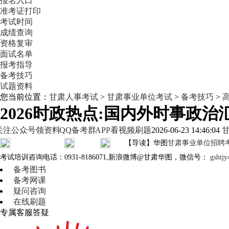
报名入口
准考证打印
考试时间
成绩查询
资格复审
面试名单
报考指导
备考技巧
试题资料
您当前位置：
甘肃人事考试
>
甘肃事业单位考试
>
备考技巧
>
2026时政热点:国内外时事政治
关注公众号领资料
QQ备考群
APP看视频刷题
2026-06-23 14:46:04
【导读】华图
甘肃事业单位招聘
考试培训咨询电话：0931-8186071,新浪微博@甘肃华图，微信号：
gsh
备考图书
备考网课
疑问咨询
在线刷题
专属客服答疑