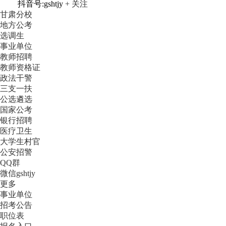
抖音号:gshtjy
+ 关注
甘肃分校
地方公考
选调生
事业单位
教师招聘
教师资格证
政法干警
三支一扶
公选遴选
国家公考
银行招聘
医疗卫生
大学生村官
公安招警
QQ群
微信gshtjy
更多
事业单位
招考公告
职位表