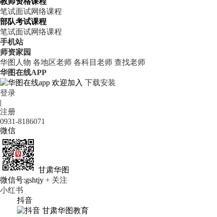
教师资格课程
笔试
面试
网络课程
部队考试课程
笔试
面试
网络课程
手机站
师资家园
华图人物
各地区老师
各科目老师
查找老师
华图在线APP
欢迎加入
下载安装
登录
|
注册
0931-8186071
微信
甘肃华图
微信号:gshtjy
+ 关注
小红书
抖音
甘肃华图教育