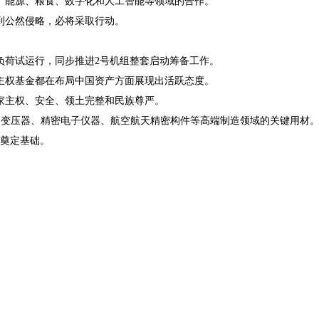
、能源、粮食、数字化和人工智能等领域的合作。
到公然侵略，必将采取行动。
负荷试运行，同步推进2号机组整套启动筹备工作。
主权基金都在布局中国资产方面展现出活跃态度。
家主权、安全、领土完整和民族尊严。
电力变压器、精密电子仪器、航空航天精密构件等高端制造领域的关键用材
护奠定基础。