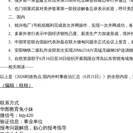
4、俄罗斯—东盟建立对话关系35周年纪念峰会在喀山举行并通过《
5、也门胡塞武装对美伊签署第一阶段谅解备忘录表示欢迎，呼吁美国
二、国内
1、锦兴电厂1号机组顺利完成首次并网操作，实现一次并网成功，各系
2、多家外资行表示中国经济韧性凸显、新质生产力加速形成，境外投
3、中国常驻联合国副代表孙磊在联大缅甸问题非正式会议上发言，表
4、安阳钢铁二炼轧作业部首次实现20Mn23AlV高锰无磁钢2炉
5、自然资源部于6月16日至18日组织开展我国台湾岛以东管辖海域
——相关阅读——
以上是《2026时政热点:国内外时事政治汇总（6月21日）》的全部内容
（编辑：枝枝）
联系方式
华图教育兔小妹
微信号：
htjy420
验证信息：事业单位
报考问题解惑，贴心的报考指导