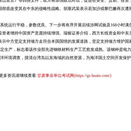
喀山宣言》等四份文件，双方将加强政治对话，促进在安全、贸易、投资
彻底改变其在中东的侵略性战略。胡塞武装表示若加沙或黎巴嫩再次遭
统运行平稳，参数优良。下一步将有序开展后续涉网试验及168小时满
资者增持中国资产意愿持续增强。瑞银证券介绍，西方长线资金和中东
示中方坚定支持缅方走符合本国国情的发展道路，坚定支持缅方维护国
连浇稳定生产，标志着该作业部先进钢铁材料生产工艺愈发成熟。该钢种是
海洋环境调查，摸清台湾岛以东海域的自然资源，为海洋国土空间开发保
，更多资讯请继续查看:
甘肃事业单位考试网(https://gs.huatu.com/)