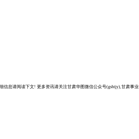
细信息请阅读下文! 更多资讯请关注甘肃华图微信公众号(gshtjy),甘肃事