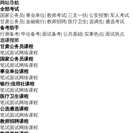
网站导航
全部考试
国家公务员
|
事业单位
|
教师考试
|
三支一扶
|
公安招警
|
军人考试
甘肃公务员
|
金融银行
|
教师招聘
|
医疗卫生
|
选调生
|
遴选考试
备考助手
行测备考
|
申论备考
|
面试备考
|
公共基础
|
实事热点
|
面试热点
选课报班
甘肃公务员课程
笔试
面试
网络课程
国家公务员课程
笔试
面试
网络课程
事业单位课程
笔试
面试
网络课程
银行|信用社课程
笔试
面试
网络课程
医疗卫生课程
笔试
面试
网络课程
公选遴选课程
笔试
面试
网络课程
教师招聘课程
笔试
面试
网络课程