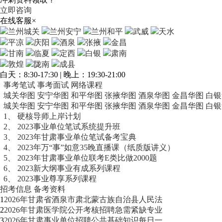
立即咨询
在线客服
×
兰州城关
兰州安宁
兰州和平
武威
天水
平凉
庆阳
酒泉
张掖
金昌
甘南
临夏
定西
白银
肃南
敦煌
陇南
成县
白天：8:30-17:30 | 晚上：19:30-21:00
事考笔试
事考面试
网络课程
城关华图
安宁华图
和平华图
张掖华图
酒泉华图
金昌华图
白银
城关华图
安宁华图
和平华图
张掖华图
酒泉华图
金昌华图
白银
1、
硬核导师上岸计划
2、
2023事业单位笔试系统提升班
3、
2023年甘肃事业单位笔试备考宝典
4、
2023年万“事”如意35晚直播课（纸质版讲义）
5、
2023年甘肃事业单位联考E类比做2000题
6、
2023新大纲事业有成系列课程
6、
2023事业尊享系列课程
招考信息
备考资料
1
2026年甘肃省酒泉市肃北蒙古族自治县人民法
2
2026年甘肃医学院公开考核招聘急需紧缺专业
3
2026年甘肃事业单位招聘公共基础知识每日一