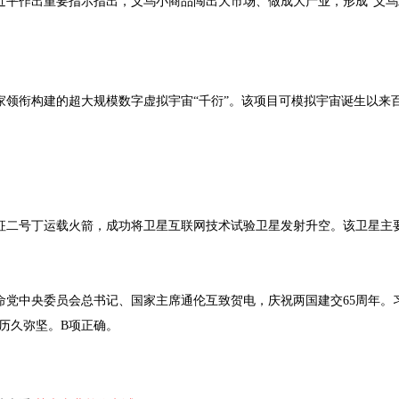
近平作出重要指示指出，义乌小商品闯出大市场、做成大产业，形成“义乌
学家领衔构建的超大规模数字虚拟宇宙“千衍”。该项目可模拟宇宙诞生以
用长征二号丁运载火箭，成功将卫星互联网技术试验卫星发射升空。该卫星
党中央委员会总书记、国家主席通伦互致贺电，庆祝两国建交65周年。
历久弥坚。B项正确。