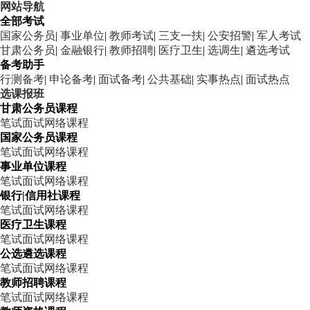
网站导航
全部考试
国家公务员
|
事业单位
|
教师考试
|
三支一扶
|
公安招警
|
军人考试
甘肃公务员
|
金融银行
|
教师招聘
|
医疗卫生
|
选调生
|
遴选考试
备考助手
行测备考
|
申论备考
|
面试备考
|
公共基础
|
实事热点
|
面试热点
选课报班
甘肃公务员课程
笔试
面试
网络课程
国家公务员课程
笔试
面试
网络课程
事业单位课程
笔试
面试
网络课程
银行|信用社课程
笔试
面试
网络课程
医疗卫生课程
笔试
面试
网络课程
公选遴选课程
笔试
面试
网络课程
教师招聘课程
笔试
面试
网络课程