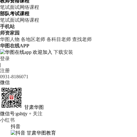
教师资格课程
笔试
面试
网络课程
部队考试课程
笔试
面试
网络课程
手机站
师资家园
华图人物
各地区老师
各科目老师
查找老师
华图在线APP
欢迎加入
下载安装
登录
|
注册
0931-8186071
微信
甘肃华图
微信号:gshtjy
+ 关注
小红书
抖音
甘肃华图教育