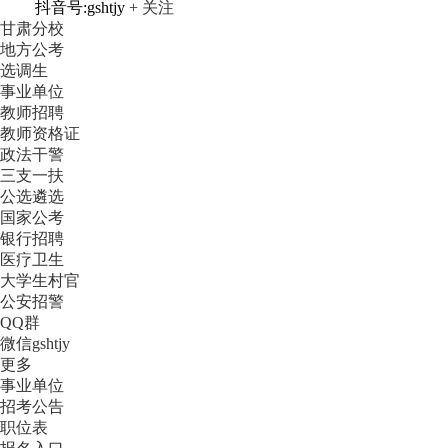
抖音号:gshtjy
+ 关注
甘肃分校
地方公考
选调生
事业单位
教师招聘
教师资格证
政法干警
三支一扶
公选遴选
国家公考
银行招聘
医疗卫生
大学生村官
公安招警
QQ群
微信gshtjy
更多
事业单位
招考公告
职位表