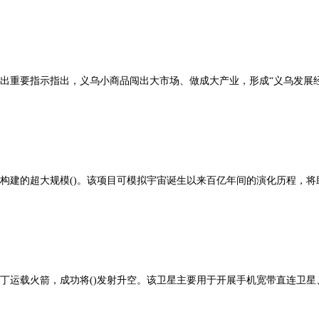
出重要指示指出，义乌小商品闯出大市场、做成大产业，形成“义乌发展经
衔构建的超大规模()。该项目可模拟宇宙诞生以来百亿年间的演化历程，
二号丁运载火箭，成功将()发射升空。该卫星主要用于开展手机宽带直连卫