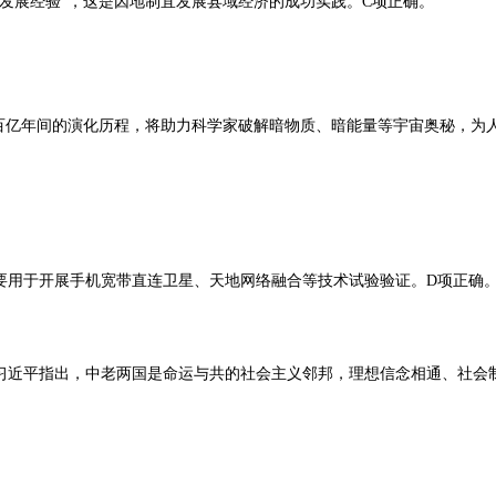
发展经验”，这是因地制宜发展县域经济的成功实践。C项正确。
来百亿年间的演化历程，将助力科学家破解暗物质、暗能量等宇宙奥秘，为
主要用于开展手机宽带直连卫星、天地网络融合等技术试验验证。D项正确
习近平指出，中老两国是命运与共的社会主义邻邦，理想信念相通、社会