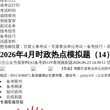
报名入口
准考证打印
考试时间
成绩查询
资格复审
面试名单
报考指导
备考技巧
试题资料
您当前位置：
甘肃人事考试
>
甘肃事业单位考试
>
备考技巧
>
2026年4月时政热点模拟题（14
关注公众号领资料
QQ备考群
APP看视频刷题
2026-06-23 14:39:11
【导读】华图
甘肃事业单位招聘
电话：0931-8186071,新浪微博@甘肃华图，微信号：
gshtjy420（点
备考图书
备考网课
疑问咨询
在线刷题
专属客服答疑