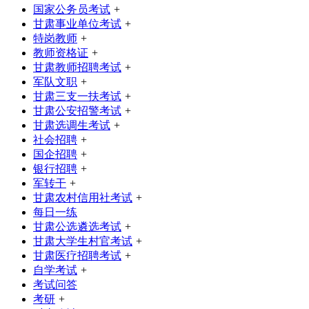
国家公务员考试
+
甘肃事业单位考试
+
特岗教师
+
教师资格证
+
甘肃教师招聘考试
+
军队文职
+
甘肃三支一扶考试
+
甘肃公安招警考试
+
甘肃选调生考试
+
社会招聘
+
国企招聘
+
银行招聘
+
军转干
+
甘肃农村信用社考试
+
每日一练
甘肃公选遴选考试
+
甘肃大学生村官考试
+
甘肃医疗招聘考试
+
自学考试
+
考试问答
考研
+