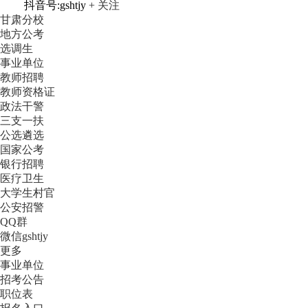
抖音号:gshtjy
+ 关注
甘肃分校
地方公考
选调生
事业单位
教师招聘
教师资格证
政法干警
三支一扶
公选遴选
国家公考
银行招聘
医疗卫生
大学生村官
公安招警
QQ群
微信gshtjy
更多
事业单位
招考公告
职位表