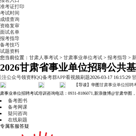
报名入口
准考证打印
考试时间
成绩查询
资格复审
面试名单
报考指导
备考技巧
试题资料
您当前位置：
甘肃人事考试
>
甘肃事业单位考试
>
报考指导
>
2026甘肃省事业单位招聘公共基础
关注公众号领资料
QQ备考群
APP看视频刷题
2026-03-17 16:15:29
【导读】华图
甘肃事业单位招聘
肃事业单位招聘考试培训咨询电话：0931-8186071,新浪微博@甘肃华
备考图书
备考网课
疑问咨询
在线刷题
专属客服答疑