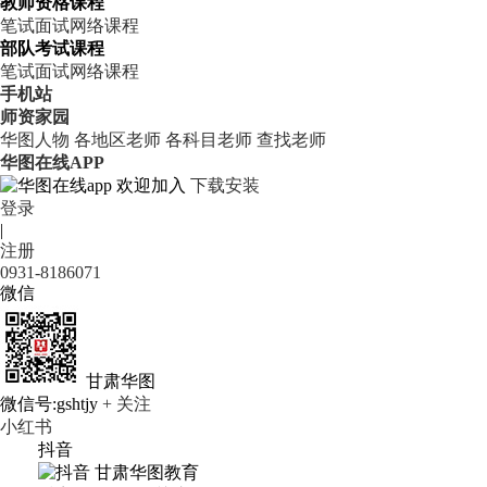
教师资格课程
笔试
面试
网络课程
部队考试课程
笔试
面试
网络课程
手机站
师资家园
华图人物
各地区老师
各科目老师
查找老师
华图在线APP
欢迎加入
下载安装
登录
|
注册
0931-8186071
微信
甘肃华图
微信号:gshtjy
+ 关注
小红书
抖音
甘肃华图教育