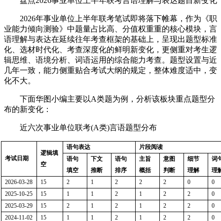
盘点2026事业单位上半年联考言语理解与表达题目新变化
2026年事业单位上半年联考笔试即将落下帷幕，作为《职
业能力倾向测验》中题量占比高、分值权重重的核心模块，言
语理解与表达在延续往年考查框架的基础上，呈现出题型标准
化、选材时代化、考查深度化的鲜明新变化，更侧重对考生逻
辑思维、语境分析、词语运用的综合能力考查。题型设置与近
几年一致，能力侧重贴合考试大纲的规定，整体难度适中，变
化不大。
下面华图小编主要以A类题为例，分析该板块重点题型分
布的新变化：
近六次事业单位联考(A类)言语题型分布
语句表达
片段阅读
逻辑填
考试日期
语句
下文
语句
主旨
意图
细节
词
空
填空
推断
排序
概括
判断
理解
理
2026-03-28
15
2
1
2
2
2
0
0
2025
-
10
-
25
15
1
1
2
1
2
2
0
2025-03-29
15
2
1
2
1
2
2
0
2024
-
11
-0
2
15
1
1
2
1
2
2
0