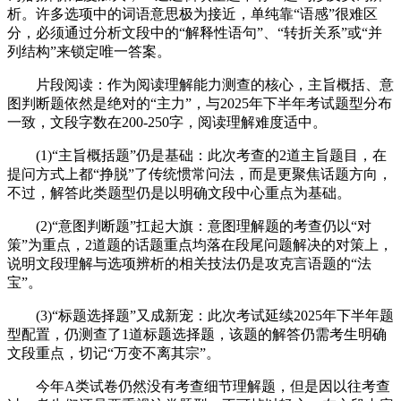
析。许多选项中的词语意思极为接近，单纯靠“语感”很难区
分，必须通过分析文段中的“解释性语句”、“转折关系”或“并
列结构”来锁定唯一答案。
片段阅读：作为阅读理解能力测查的核心，主旨概括、意
图判断题依然是绝对的“主力”，与2025年下半年考试题型分布
一致，文段字数在200-250字，阅读理解难度适中。
(1)“主旨概括题”仍是基础：此次考查的2道主旨题目，在
提问方式上都“挣脱”了传统惯常问法，而是更聚焦话题方向，
不过，解答此类题型仍是以明确文段中心重点为基础。
(2)“意图判断题”扛起大旗：意图理解题的考查仍以“对
策”为重点，2道题的话题重点均落在段尾问题解决的对策上，
说明文段理解与选项辨析的相关技法仍是攻克言语题的“法
宝”。
(3)“标题选择题”又成新宠：此次考试延续2025年下半年题
型配置，仍测查了1道标题选择题，该题的解答仍需考生明确
文段重点，切记“万变不离其宗”。
今年A类试卷仍然没有考查细节理解题，但是因以往考查