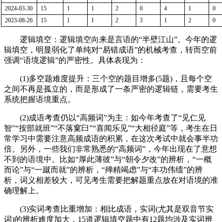
2024
-0
3
-
30
15
1
1
2
0
4
1
0
2023
-0
8
-
26
15
1
1
2
3
1
2
0
逻辑填空：逻辑填空向来是言语的“半壁江山”。今年的逻
辑填空，明显弱化了单纯对“易错成语”的机械考查，转而空前
强调“语境逻辑”的严密性。具体表现为：
(1)多空题难度提升：三个空的题目增多(5题)，且每个空
之间不再是孤立的，而是形成了一条严密的逻辑链，需要考生
系统把握语境重点。
(2)成语考查仍以“高频词”为主：如今年考查了“见仁见
智”“按部就班”“不落窠臼”“喜闻乐见”“大相径庭”等，考生在日
常学习中需要注意高频成语的积累，在这次考试中就会事半功
倍。另外，一些我们非常熟悉的“高频词”，今年出现在了意想
不到的语境中。比如“厚此薄彼”与“朝令夕改”的辨析，“一概
而论”与“一蹴而就”的辨析，“殚精竭虑”与“丰功伟绩”的辨
析，词义相差较大，可见考生需要把解题重点放在对语境的准
确理解上。
(3)实词考查比重增加：相比成语，实词(尤其是双音节实
词)的辨析难度加大，15道逻辑填空题中有12题均涉及实词辨