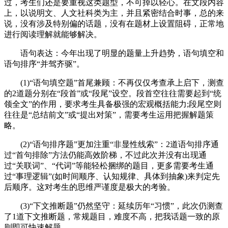
过，考生们还是要重视这类题型，不可掉以轻心。在文段内容
上，以说明文、人文社科类为主，并且紧密结合时事，总的来
说，没有涉及特别偏的话题，没有在题材上设置阻碍，正常地
进行阅读理解就能够解决。
语句表达：今年出现了明显的题量上升趋势，语句填空和
语句排序“并驾齐驱”。
(1)“语句填空题”首尾兼顾：不再仅仅考查承上启下，测查
的2道题分别在“段首”或“段尾”设空。段首空往往需要起到“统
领全文”的作用，要求考生具备极强的宏观概括能力;段尾空则
往往是“总结前文”或“提出对策”，需要考生运用把握解题策
略。
(2)“语句排序题”更加注重“非显性线索”：2道语句排序通
过“首句排除”方法仍能高效阶梯，不过此次并没有出现通
过“关联词”、“代词”等能轻松捆绑的题目，更多需要考生通
过“事理逻辑”(如时间顺序、认知规律、具体到抽象)来判定先
后顺序。这对考生的思维严谨度是极大的考验。
(3)“下文推断题”仍然坚守：延续历年“习惯”，此次仍测查
了1道下文推断题，常规题目，难度不高，把我话题一致的原
则即可快速解题。