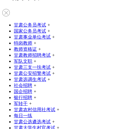
甘肃公务员考试
+
国家公务员考试
+
甘肃事业单位考试
+
特岗教师
+
教师资格证
+
甘肃教师招聘考试
+
军队文职
+
甘肃三支一扶考试
+
甘肃公安招警考试
+
甘肃选调生考试
+
社会招聘
+
国企招聘
+
银行招聘
+
军转干
+
甘肃农村信用社考试
+
每日一练
甘肃公选遴选考试
+
甘肃大学生村官考试
+