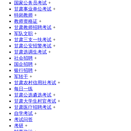
国家公务员考试
+
甘肃事业单位考试
+
特岗教师
+
教师资格证
+
甘肃教师招聘考试
+
军队文职
+
甘肃三支一扶考试
+
甘肃公安招警考试
+
甘肃选调生考试
+
社会招聘
+
国企招聘
+
银行招聘
+
军转干
+
甘肃农村信用社考试
+
每日一练
甘肃公选遴选考试
+
甘肃大学生村官考试
+
甘肃医疗招聘考试
+
自学考试
+
考试问答
考研
+