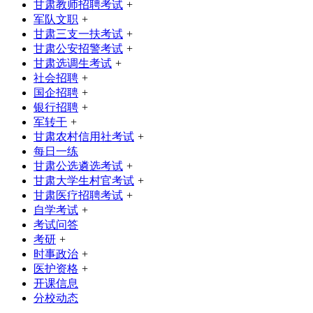
甘肃教师招聘考试
+
军队文职
+
甘肃三支一扶考试
+
甘肃公安招警考试
+
甘肃选调生考试
+
社会招聘
+
国企招聘
+
银行招聘
+
军转干
+
甘肃农村信用社考试
+
每日一练
甘肃公选遴选考试
+
甘肃大学生村官考试
+
甘肃医疗招聘考试
+
自学考试
+
考试问答
考研
+
时事政治
+
医护资格
+
开课信息
分校动态