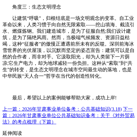
角度三：生态文明理念
让建筑“呼吸”，归根结底是一场文明观念的变革。自工业
革命以来，人类习惯于向自然无限索取——挖山填海、截流引
水、燃煤炼钢。我们建造城市，是为了征服自然;我们设计建
筑，是为了隔绝风雨。然而，当极端气候频发、资源日益枯
竭，这种“征服者”的傲慢正遭遇前所未有的反噬。深圳前海冰
雪世界的光伏屋顶，以沉默而坚定的姿态宣告：建筑可以是自
然的合作者，而非对手。它汲取阳光，却为人类留下一片荫
凉;它生产电力，却为地球减轻一份负担。这种从“索取”到“共
生”的转变，是生态文明理念在城市空间最生动的落地，也是
中华民族“天人合一”哲学在当代的创造性转化。
最后，希望以上的案例能够帮助大家，成功上岸!
上一篇：2026年甘肃事业单位备考：公共基础知识(3.18)
下一
篇：2026年甘肃事业单位公共基础知识备考：关于《对外贸易
法》的考点梳理（下篇）
延伸阅读