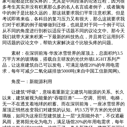
家可能都是比较头疼的，尤其是中间段落的论述过程，因为很
多考生其实并没有积累那么多的名人名言或者例子，或者脑海
中的例子是比较久远的，那这就要求我们平常注意积累。但是
考试即将来临，各科目的复习压力又有很大，那么这就要求我
们对于积累的例子能够做到迁移，也就是对于同一个例子可以
从不同的角度进行剖析以适应于话题不同的议论文中。那今天
我们就带大家来积累一下最新的科技热点，并且将它运用到不
同话题的议论文中，帮助大家解决这个比较头疼的问题。
素材：在深圳前海·华发冰雪世界的屋顶上，总面积约3.5
万平方米的玻璃板，搭载自主研发的光伏外墙LIGHT系列产
品，让这座建筑自己可以发电，可满足场馆20%的年用电需
求，每年可减少二氧化碳排放5000吨(来自中国工信新闻网)。
角度一：新能源利用
让建筑“呼吸”，意味着重新定义建筑与能源的关系。长久
以来，建筑被视为能量的“吞噬巨兽”——空调、照明、电梯，
无一不在透支着地球的积蓄。而在深圳前海，一座冰雪世界的
屋顶正悄然改变我们对建筑的认知。约3.5万平方米的光伏玻
璃板，如同为这座巨型建筑披上一层“太阳能外衣”，不仅遮蔽
风雨，更将阳光化为电力，满足场馆20%的年用电需求，每年