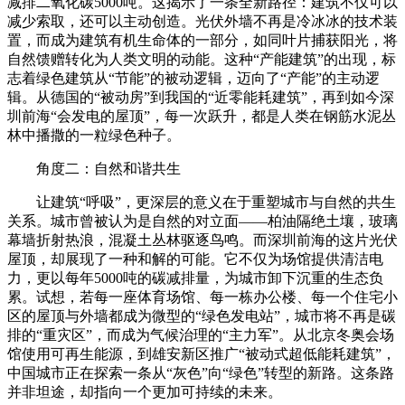
减排二氧化碳5000吨。这揭示了一条全新路径：建筑不仅可以
减少索取，还可以主动创造。光伏外墙不再是冷冰冰的技术装
置，而成为建筑有机生命体的一部分，如同叶片捕获阳光，将
自然馈赠转化为人类文明的动能。这种“产能建筑”的出现，标
志着绿色建筑从“节能”的被动逻辑，迈向了“产能”的主动逻
辑。从德国的“被动房”到我国的“近零能耗建筑”，再到如今深
圳前海“会发电的屋顶”，每一次跃升，都是人类在钢筋水泥丛
林中播撒的一粒绿色种子。
角度二：自然和谐共生
让建筑“呼吸”，更深层的意义在于重塑城市与自然的共生
关系。城市曾被认为是自然的对立面——柏油隔绝土壤，玻璃
幕墙折射热浪，混凝土丛林驱逐鸟鸣。而深圳前海的这片光伏
屋顶，却展现了一种和解的可能。它不仅为场馆提供清洁电
力，更以每年5000吨的碳减排量，为城市卸下沉重的生态负
累。试想，若每一座体育场馆、每一栋办公楼、每一个住宅小
区的屋顶与外墙都成为微型的“绿色发电站”，城市将不再是碳
排的“重灾区”，而成为气候治理的“主力军”。从北京冬奥会场
馆使用可再生能源，到雄安新区推广“被动式超低能耗建筑”，
中国城市正在探索一条从“灰色”向“绿色”转型的新路。这条路
并非坦途，却指向一个更加可持续的未来。