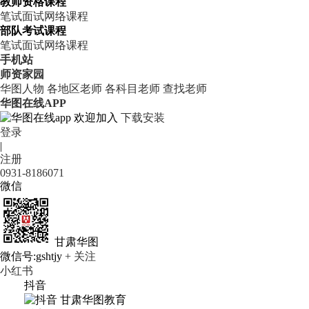
教师资格课程
笔试
面试
网络课程
部队考试课程
笔试
面试
网络课程
手机站
师资家园
华图人物
各地区老师
各科目老师
查找老师
华图在线APP
欢迎加入
下载安装
登录
|
注册
0931-8186071
微信
甘肃华图
微信号:gshtjy
+ 关注
小红书
抖音
甘肃华图教育