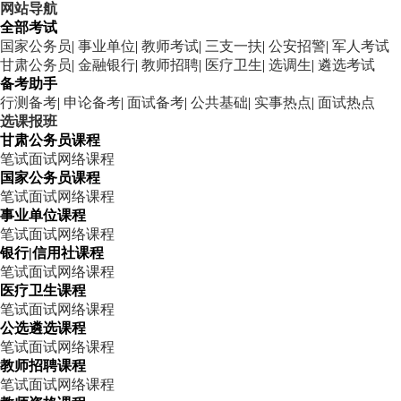
网站导航
全部考试
国家公务员
|
事业单位
|
教师考试
|
三支一扶
|
公安招警
|
军人考试
甘肃公务员
|
金融银行
|
教师招聘
|
医疗卫生
|
选调生
|
遴选考试
备考助手
行测备考
|
申论备考
|
面试备考
|
公共基础
|
实事热点
|
面试热点
选课报班
甘肃公务员课程
笔试
面试
网络课程
国家公务员课程
笔试
面试
网络课程
事业单位课程
笔试
面试
网络课程
银行|信用社课程
笔试
面试
网络课程
医疗卫生课程
笔试
面试
网络课程
公选遴选课程
笔试
面试
网络课程
教师招聘课程
笔试
面试
网络课程