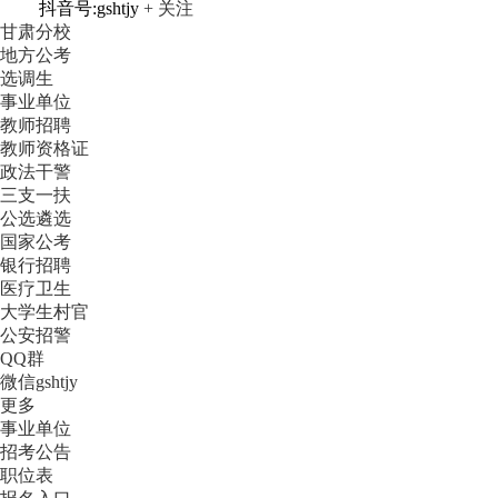
抖音号:gshtjy
+ 关注
甘肃分校
地方公考
选调生
事业单位
教师招聘
教师资格证
政法干警
三支一扶
公选遴选
国家公考
银行招聘
医疗卫生
大学生村官
公安招警
QQ群
微信gshtjy
更多
事业单位
招考公告
职位表