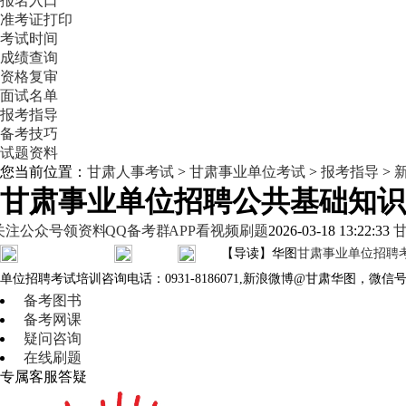
报名入口
准考证打印
考试时间
成绩查询
资格复审
面试名单
报考指导
备考技巧
试题资料
您当前位置：
甘肃人事考试
>
甘肃事业单位考试
>
报考指导
>
甘肃事业单位招聘公共基础知识每日
关注公众号领资料
QQ备考群
APP看视频刷题
2026-03-18 13:22:33
【导读】华图
甘肃事业单位招聘
单位招聘考试培训咨询电话：0931-8186071,新浪微博@甘肃华图，微信
备考图书
备考网课
疑问咨询
在线刷题
专属客服答疑