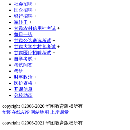
社会招聘
+
国企招聘
+
银行招聘
+
军转干
+
甘肃农村信用社考试
+
每日一练
甘肃公选遴选考试
+
甘肃大学生村官考试
+
甘肃医疗招聘考试
+
自学考试
+
考试问答
考研
+
时事政治
+
医护资格
+
开课信息
分校动态
copyright ©2006-2020 华图教育版权所有
华图在线APP
网站地图
上岸课堂
copyright ©2006-2021 华图教育版权所有