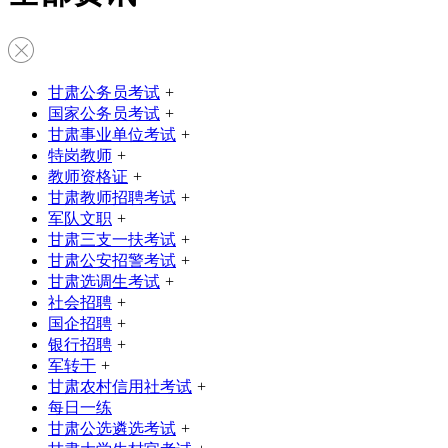
甘肃公务员考试
+
国家公务员考试
+
甘肃事业单位考试
+
特岗教师
+
教师资格证
+
甘肃教师招聘考试
+
军队文职
+
甘肃三支一扶考试
+
甘肃公安招警考试
+
甘肃选调生考试
+
社会招聘
+
国企招聘
+
银行招聘
+
军转干
+
甘肃农村信用社考试
+
每日一练
甘肃公选遴选考试
+