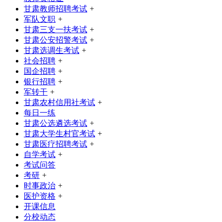
甘肃教师招聘考试
+
军队文职
+
甘肃三支一扶考试
+
甘肃公安招警考试
+
甘肃选调生考试
+
社会招聘
+
国企招聘
+
银行招聘
+
军转干
+
甘肃农村信用社考试
+
每日一练
甘肃公选遴选考试
+
甘肃大学生村官考试
+
甘肃医疗招聘考试
+
自学考试
+
考试问答
考研
+
时事政治
+
医护资格
+
开课信息
分校动态