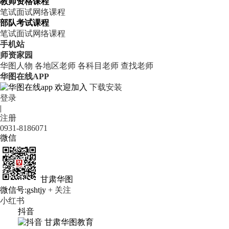
教师资格课程
笔试
面试
网络课程
部队考试课程
笔试
面试
网络课程
手机站
师资家园
华图人物
各地区老师
各科目老师
查找老师
华图在线APP
欢迎加入
下载安装
登录
|
注册
0931-8186071
微信
甘肃华图
微信号:gshtjy
+ 关注
小红书
抖音
甘肃华图教育