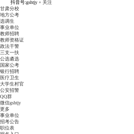
抖音号:gshtjy
+ 关注
甘肃分校
地方公考
选调生
事业单位
教师招聘
教师资格证
政法干警
三支一扶
公选遴选
国家公考
银行招聘
医疗卫生
大学生村官
公安招警
QQ群
微信gshtjy
更多
事业单位
招考公告
职位表