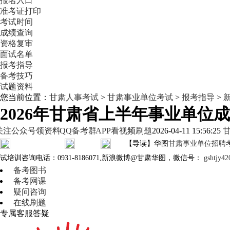
报名入口
准考证打印
考试时间
成绩查询
资格复审
面试名单
报考指导
备考技巧
试题资料
您当前位置：
甘肃人事考试
>
甘肃事业单位考试
>
报考指导
>
2026年甘肃省上半年事业单位
关注公众号领资料
QQ备考群
APP看视频刷题
2026-04-11 15:56:25
【导读】华图
甘肃事业单位招聘
试培训咨询电话：0931-8186071,新浪微博@甘肃华图，微信号：
gsht
备考图书
备考网课
疑问咨询
在线刷题
专属客服答疑