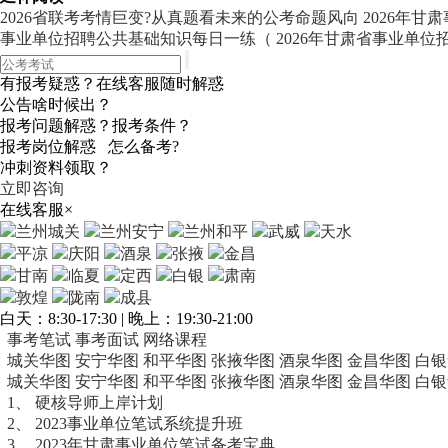
2026省联考考情巨变?从真题看未来的公考命题风向
2026年甘
事业单位招聘公共基础知识每日一练（
2026年甘肃省事业单
有报考疑惑？在线客服随时解惑
公告啥时候出？
报考问题解惑？报考条件？
报考岗位解惑 怎么备考?
冲刺资料领取？
立即咨询
在线客服
×
兰州城关
兰州安宁
兰州和平
武威
天水
平凉
庆阳
酒泉
张掖
金昌
甘南
临夏
定西
白银
肃南
敦煌
陇南
成县
白天：8:30-17:30 | 晚上：19:30-21:00
事考笔试
事考面试
网络课程
城关华图
安宁华图
和平华图
张掖华图
酒泉华图
金昌华图
白银
城关华图
安宁华图
和平华图
张掖华图
酒泉华图
金昌华图
白银
1、
硬核导师上岸计划
2、
2023事业单位笔试系统提升班
3、
2023年甘肃事业单位笔试备考宝典