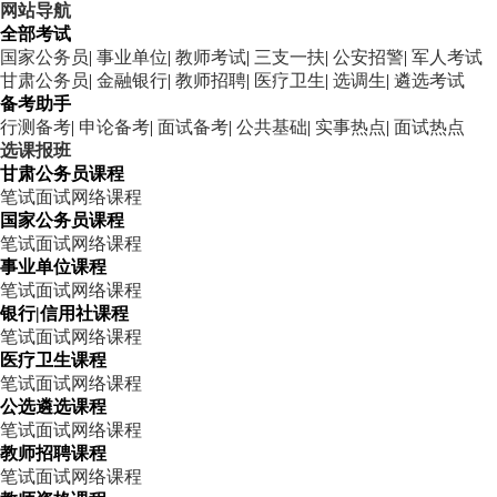
网站导航
全部考试
国家公务员
|
事业单位
|
教师考试
|
三支一扶
|
公安招警
|
军人考试
甘肃公务员
|
金融银行
|
教师招聘
|
医疗卫生
|
选调生
|
遴选考试
备考助手
行测备考
|
申论备考
|
面试备考
|
公共基础
|
实事热点
|
面试热点
选课报班
甘肃公务员课程
笔试
面试
网络课程
国家公务员课程
笔试
面试
网络课程
事业单位课程
笔试
面试
网络课程
银行|信用社课程
笔试
面试
网络课程
医疗卫生课程
笔试
面试
网络课程
公选遴选课程
笔试
面试
网络课程
教师招聘课程
笔试
面试
网络课程