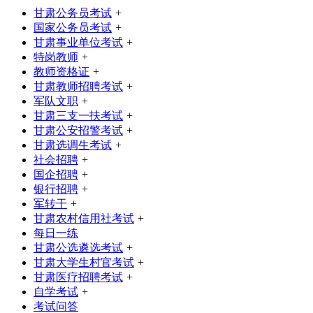
甘肃公务员考试
+
国家公务员考试
+
甘肃事业单位考试
+
特岗教师
+
教师资格证
+
甘肃教师招聘考试
+
军队文职
+
甘肃三支一扶考试
+
甘肃公安招警考试
+
甘肃选调生考试
+
社会招聘
+
国企招聘
+
银行招聘
+
军转干
+
甘肃农村信用社考试
+
每日一练
甘肃公选遴选考试
+
甘肃大学生村官考试
+
甘肃医疗招聘考试
+
自学考试
+
考试问答