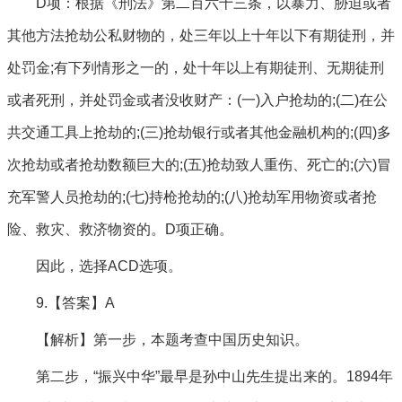
D项：根据《刑法》第二百六十三条，以暴力、胁迫或者
其他方法抢劫公私财物的，处三年以上十年以下有期徒刑，并
处罚金;有下列情形之一的，处十年以上有期徒刑、无期徒刑
或者死刑，并处罚金或者没收财产：(一)入户抢劫的;(二)在公
共交通工具上抢劫的;(三)抢劫银行或者其他金融机构的;(四)多
次抢劫或者抢劫数额巨大的;(五)抢劫致人重伤、死亡的;(六)冒
充军警人员抢劫的;(七)持枪抢劫的;(八)抢劫军用物资或者抢
险、救灾、救济物资的。D项正确。
因此，选择ACD选项。
9.【答案】A
【解析】第一步，本题考查中国历史知识。
第二步，“振兴中华”最早是孙中山先生提出来的。1894年