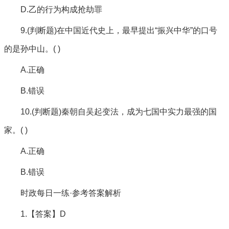
D.乙的行为构成抢劫罪
9.(判断题)在中国近代史上，最早提出“振兴中华”的口号
的是孙中山。( )
A.正确
B.错误
10.(判断题)秦朝自吴起变法，成为七国中实力最强的国
家。( )
A.正确
B.错误
时政每日一练·参考答案解析
1.【答案】D