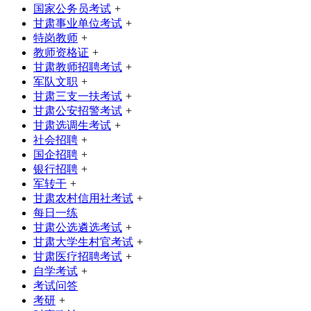
国家公务员考试
+
甘肃事业单位考试
+
特岗教师
+
教师资格证
+
甘肃教师招聘考试
+
军队文职
+
甘肃三支一扶考试
+
甘肃公安招警考试
+
甘肃选调生考试
+
社会招聘
+
国企招聘
+
银行招聘
+
军转干
+
甘肃农村信用社考试
+
每日一练
甘肃公选遴选考试
+
甘肃大学生村官考试
+
甘肃医疗招聘考试
+
自学考试
+
考试问答
考研
+