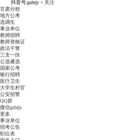
抖音号:gshtjy
+ 关注
甘肃分校
地方公考
选调生
事业单位
教师招聘
教师资格证
政法干警
三支一扶
公选遴选
国家公考
银行招聘
医疗卫生
大学生村官
公安招警
QQ群
微信gshtjy
更多
事业单位
招考公告
职位表