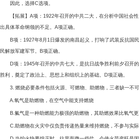
因此，选择C选项。
【拓展】A项：1922年召开的中共二大，在分析中国社会性
出具体革命纲领的不足。A项正确。
B项：1927年8月1日爆发的南昌起义，打响了武装反抗国
民解放军建军节。B项正确。
D项：1945年召开的中共七大，是抗日战争胜利前夕召开的
胜利，奠定了政治上、思想上和组织上的基础。D项正确。
3. 燃烧必要条件包括火源、可燃物、助燃物，三者缺一不
A.氧气是助燃物，在空气中能支持燃烧
B.氟气是一种助燃能力极强的助燃物，其助燃效果比氧气更
C.助燃物在火灾中仅负责传递热量来维持燃烧，不参与实际
D.当炉火快要熄灭时，往里面撒一些盐，会使火苗变旺是因