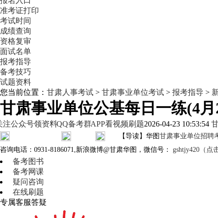
报名入口
准考证打印
考试时间
成绩查询
资格复审
面试名单
报考指导
备考技巧
试题资料
您当前位置：
甘肃人事考试
>
甘肃事业单位考试
>
报考指导
>
甘肃事业单位公基每日一练(4月2
关注公众号领资料
QQ备考群
APP看视频刷题
2026-04-23 10:53:54
【导读】华图
甘肃事业单位招聘
咨询电话：0931-8186071,新浪微博@甘肃华图，微信号：
gshtjy42
备考图书
备考网课
疑问咨询
在线刷题
专属客服答疑