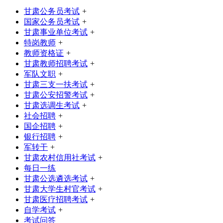
甘肃公务员考试
+
国家公务员考试
+
甘肃事业单位考试
+
特岗教师
+
教师资格证
+
甘肃教师招聘考试
+
军队文职
+
甘肃三支一扶考试
+
甘肃公安招警考试
+
甘肃选调生考试
+
社会招聘
+
国企招聘
+
银行招聘
+
军转干
+
甘肃农村信用社考试
+
每日一练
甘肃公选遴选考试
+
甘肃大学生村官考试
+
甘肃医疗招聘考试
+
自学考试
+
考试问答