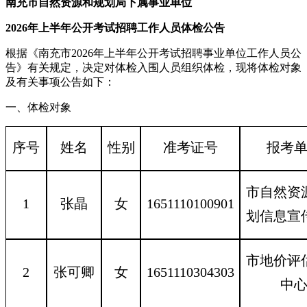
南充市自然资源和规划局下属事业单位
2026年上半年公开考试招聘工作人员体检公告
根据《南充市2026年上半年公开考试招聘事业单位工作人员公
告》有关规定，决定对体检入围人员组织体检，现将体检对象
及有关事项公告如下：
一、体检对象
序号
姓名
性别
准考证号
报考
市自然资
1
张
晶
女
1651110100901
划信息宣
市地价评
2
张可卿
女
1651110304303
中