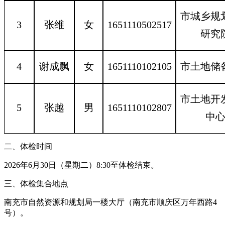
市城乡规
3
张
维
女
1651110502517
研究
4
谢成飘
女
1651110102105
市土地储
市土地开
5
张
越
男
1651110102807
中
二、体检时间
2026年6月30日（星期二）8:30至体检结束。
三、体检集合地点
南充市自然资源和规划局一楼大厅（南充市顺庆区万年西路4
号）。