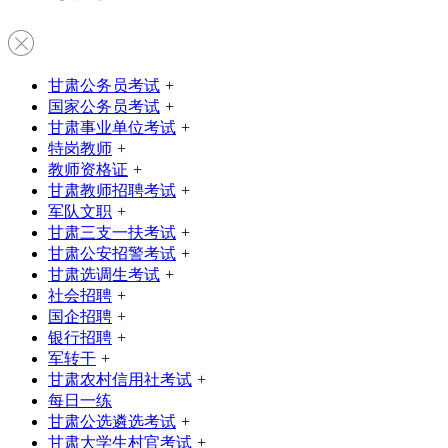
甘肃公务员考试
+
国家公务员考试
+
甘肃事业单位考试
+
特岗教师
+
教师资格证
+
甘肃教师招聘考试
+
军队文职
+
甘肃三支一扶考试
+
甘肃公安招警考试
+
甘肃选调生考试
+
社会招聘
+
国企招聘
+
银行招聘
+
军转干
+
甘肃农村信用社考试
+
每日一练
甘肃公选遴选考试
+
甘肃大学生村官考试
+