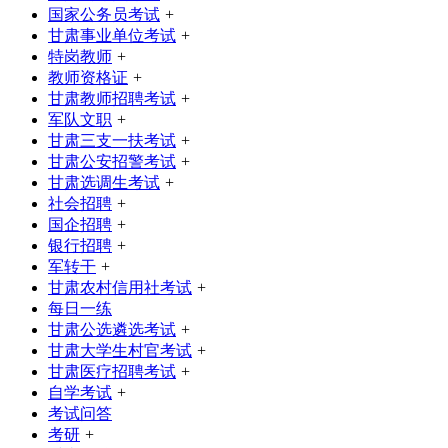
国家公务员考试
+
甘肃事业单位考试
+
特岗教师
+
教师资格证
+
甘肃教师招聘考试
+
军队文职
+
甘肃三支一扶考试
+
甘肃公安招警考试
+
甘肃选调生考试
+
社会招聘
+
国企招聘
+
银行招聘
+
军转干
+
甘肃农村信用社考试
+
每日一练
甘肃公选遴选考试
+
甘肃大学生村官考试
+
甘肃医疗招聘考试
+
自学考试
+
考试问答
考研
+