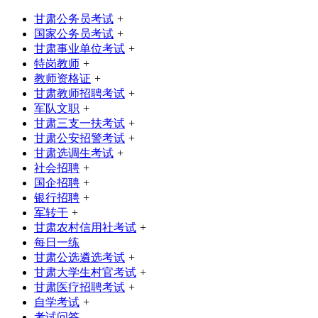
甘肃公务员考试
+
国家公务员考试
+
甘肃事业单位考试
+
特岗教师
+
教师资格证
+
甘肃教师招聘考试
+
军队文职
+
甘肃三支一扶考试
+
甘肃公安招警考试
+
甘肃选调生考试
+
社会招聘
+
国企招聘
+
银行招聘
+
军转干
+
甘肃农村信用社考试
+
每日一练
甘肃公选遴选考试
+
甘肃大学生村官考试
+
甘肃医疗招聘考试
+
自学考试
+
考试问答