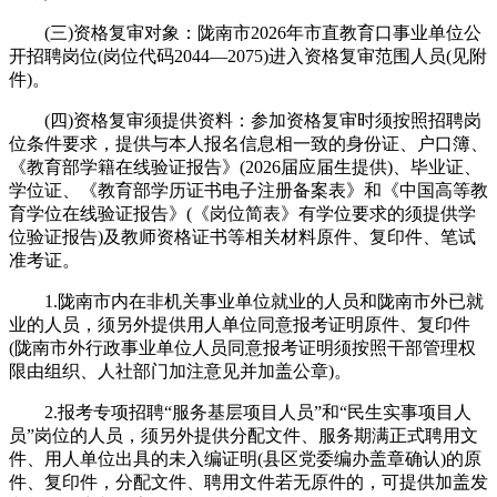
(三)资格复审对象：陇南市2026年市直教育口事业单位公
开招聘岗位(岗位代码2044—2075)进入资格复审范围人员(见附
件)。
(四)资格复审须提供资料：参加资格复审时须按照招聘岗
位条件要求，提供与本人报名信息相一致的身份证、户口簿、
《教育部学籍在线验证报告》(2026届应届生提供)、毕业证、
学位证、《教育部学历证书电子注册备案表》和《中国高等教
育学位在线验证报告》(《岗位简表》有学位要求的须提供学
位验证报告)及教师资格证书等相关材料原件、复印件、笔试
准考证。
1.陇南市内在非机关事业单位就业的人员和陇南市外已就
业的人员，须另外提供用人单位同意报考证明原件、复印件
(陇南市外行政事业单位人员同意报考证明须按照干部管理权
限由组织、人社部门加注意见并加盖公章)。
2.报考专项招聘“服务基层项目人员”和“民生实事项目人
员”岗位的人员，须另外提供分配文件、服务期满正式聘用文
件、用人单位出具的未入编证明(县区党委编办盖章确认)的原
件、复印件，分配文件、聘用文件若无原件的，可提供加盖发