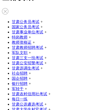
甘肃公务员考试
+
国家公务员考试
+
甘肃事业单位考试
+
特岗教师
+
教师资格证
+
甘肃教师招聘考试
+
军队文职
+
甘肃三支一扶考试
+
甘肃公安招警考试
+
甘肃选调生考试
+
社会招聘
+
国企招聘
+
银行招聘
+
军转干
+
甘肃农村信用社考试
+
每日一练
甘肃公选遴选考试
+
甘肃大学生村官考试
+