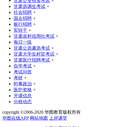
甘肃公安招警考试
+
甘肃选调生考试
+
社会招聘
+
国企招聘
+
银行招聘
+
军转干
+
甘肃农村信用社考试
+
每日一练
甘肃公选遴选考试
+
甘肃大学生村官考试
+
甘肃医疗招聘考试
+
自学考试
+
考试问答
考研
+
时事政治
+
医护资格
+
开课信息
分校动态
copyright ©2006-2020 华图教育版权所有
华图在线APP
网站地图
上岸课堂