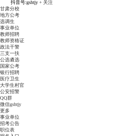
抖音号:gshtjy
+ 关注
甘肃分校
地方公考
选调生
事业单位
教师招聘
教师资格证
政法干警
三支一扶
公选遴选
国家公考
银行招聘
医疗卫生
大学生村官
公安招警
QQ群
微信gshtjy
更多
事业单位
招考公告
职位表