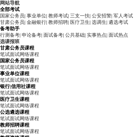
网站导航
全部考试
国家公务员
|
事业单位
|
教师考试
|
三支一扶
|
公安招警
|
军人考试
甘肃公务员
|
金融银行
|
教师招聘
|
医疗卫生
|
选调生
|
遴选考试
备考助手
行测备考
|
申论备考
|
面试备考
|
公共基础
|
实事热点
|
面试热点
选课报班
甘肃公务员课程
笔试
面试
网络课程
国家公务员课程
笔试
面试
网络课程
事业单位课程
笔试
面试
网络课程
银行|信用社课程
笔试
面试
网络课程
医疗卫生课程
笔试
面试
网络课程
公选遴选课程
笔试
面试
网络课程
教师招聘课程
笔试
面试
网络课程