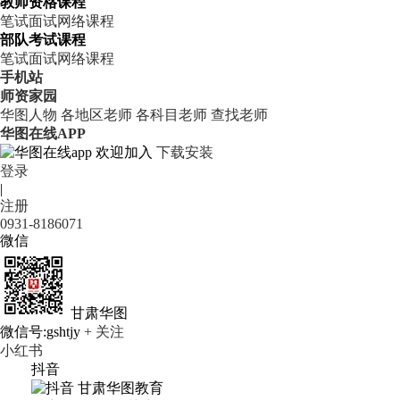
教师资格课程
笔试
面试
网络课程
部队考试课程
笔试
面试
网络课程
手机站
师资家园
华图人物
各地区老师
各科目老师
查找老师
华图在线APP
欢迎加入
下载安装
登录
|
注册
0931-8186071
微信
甘肃华图
微信号:gshtjy
+ 关注
小红书
抖音
甘肃华图教育