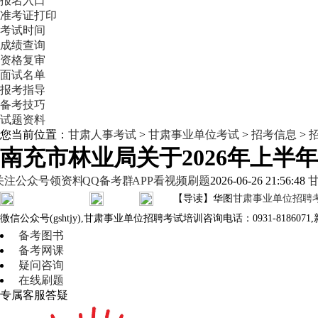
报名入口
准考证打印
考试时间
成绩查询
资格复审
面试名单
报考指导
备考技巧
试题资料
您当前位置：
甘肃人事考试
>
甘肃事业单位考试
>
招考信息
>
南充市林业局关于2026年上
关注公众号领资料
QQ备考群
APP看视频刷题
2026-06-26 21:56:48
【导读】华图
甘肃事业单位招聘
微信公众号(gshtjy),甘肃事业单位招聘考试培训咨询电话：0931-8186
备考图书
备考网课
疑问咨询
在线刷题
专属客服答疑