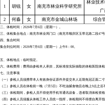
林业技术
1
胡锐
女
南充市林业科学研究所
广
2
何淼
女
南充市
金城山林场
综合
二、体检时间：2026年7月6日（星期一）。
三、体检集合地点：南充市林业局门口（南充市顺庆区玉带北路二段47
四、集合时间
集合到位时间：2026年7月6日（星期一）上午8：00。
五、体检地点：临时指定。
六、体检费用：费用由参检本人承担，其标准按实际抽取的体检医院体检
七、注意事项
（一）参检人员须携带本人有效身份证原件并提交本人近期免冠正面二寸
（二）参检人员在体检前一晚（7月5日）不吃油腻食物且在晚上9点之后
（三）体检期间，参检人员不得使用手机等通讯设备，违者取消体检资格
（四）参检人员须服从体检工作人员统一指挥，体检期间不得擅自离开指