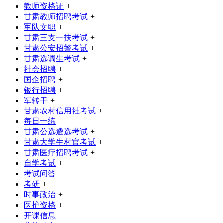
教师资格证
+
甘肃教师招聘考试
+
军队文职
+
甘肃三支一扶考试
+
甘肃公安招警考试
+
甘肃选调生考试
+
社会招聘
+
国企招聘
+
银行招聘
+
军转干
+
甘肃农村信用社考试
+
每日一练
甘肃公选遴选考试
+
甘肃大学生村官考试
+
甘肃医疗招聘考试
+
自学考试
+
考试问答
考研
+
时事政治
+
医护资格
+
开课信息