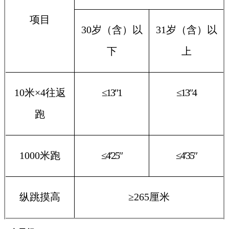
项目
30岁（含）以
31岁（含）以
下
上
10米×4往返
≤13″1
≤13″4
跑
1000米跑
≤4′25″
≤4′35″
纵跳摸高
≥265厘米