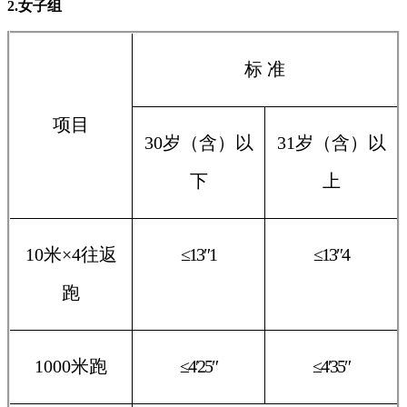
2.女子组
标 准
项目
30岁（含）以
31岁（含）以
下
上
10米×4往返
≤13″1
≤13″4
跑
1000米跑
≤4′25″
≤4′35″