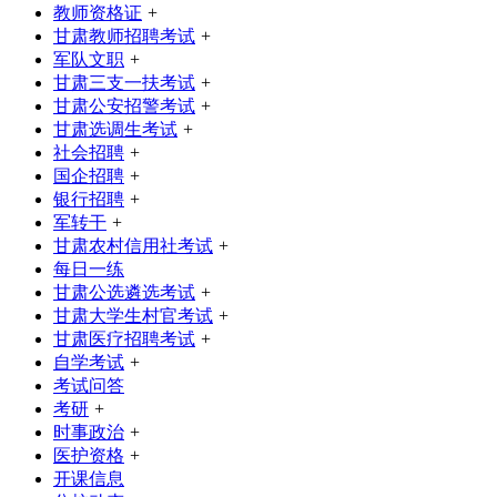
教师资格证
+
甘肃教师招聘考试
+
军队文职
+
甘肃三支一扶考试
+
甘肃公安招警考试
+
甘肃选调生考试
+
社会招聘
+
国企招聘
+
银行招聘
+
军转干
+
甘肃农村信用社考试
+
每日一练
甘肃公选遴选考试
+
甘肃大学生村官考试
+
甘肃医疗招聘考试
+
自学考试
+
考试问答
考研
+
时事政治
+
医护资格
+
开课信息