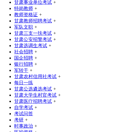
甘肃事业单位考试
+
特岗教师
+
教师资格证
+
甘肃教师招聘考试
+
军队文职
+
甘肃三支一扶考试
+
甘肃公安招警考试
+
甘肃选调生考试
+
社会招聘
+
国企招聘
+
银行招聘
+
军转干
+
甘肃农村信用社考试
+
每日一练
甘肃公选遴选考试
+
甘肃大学生村官考试
+
甘肃医疗招聘考试
+
自学考试
+
考试问答
考研
+
时事政治
+