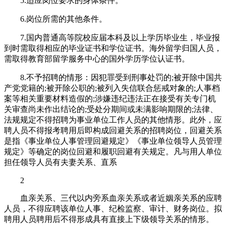
5.适应岗位要求的身体条件。
6.岗位所需的其他条件。
7.国内普通高等院校应届本科及以上学历毕业生，毕业报
到时需取得相应的毕业证书和学位证书。海外留学归国人员，
需取得教育部留学服务中心的国外学历学位认证书。
8.不予招聘的情形：因犯罪受到刑事处罚的;被开除中国共
产党党籍的;被开除公职的;被列入失信联合惩戒对象的;人事档
案等相关重要材料造假的;涉嫌违纪违法正在接受有关专门机
关审查尚未作出结论的;受处分期间或未满影响期限的;法律、
法规规定不得招聘为事业单位工作人员的其他情形。此外，应
聘人员不得报考聘用后即构成回避关系的招聘岗位，回避关系
是指《事业单位人事管理回避规定》《事业单位领导人员管理
规定》等确定的岗位回避和履职回避有关规定。凡与用人单位
担任领导人员有夫妻关系、直系
2
血亲关系、三代以内旁系血亲关系或者近姻亲关系的应聘
人员，不得应聘该单位人事、纪检监察、审计、财务岗位。拟
聘用人员聘用后不得形成具有直接上下级领导关系的情形。