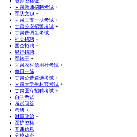
教师资格证
+
甘肃教师招聘考试
+
军队文职
+
甘肃三支一扶考试
+
甘肃公安招警考试
+
甘肃选调生考试
+
社会招聘
+
国企招聘
+
银行招聘
+
军转干
+
甘肃农村信用社考试
+
每日一练
甘肃公选遴选考试
+
甘肃大学生村官考试
+
甘肃医疗招聘考试
+
自学考试
+
考试问答
考研
+
时事政治
+
医护资格
+
开课信息
分校动态