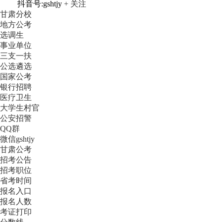
抖音号:gshtjy
+ 关注
甘肃分校
地方公考
选调生
事业单位
三支一扶
公选遴选
国家公考
银行招聘
医疗卫生
大学生村官
公安招警
QQ群
微信gshtjy
甘肃公考
招考公告
招考职位
省考时间
报名入口
报名人数
考证打印