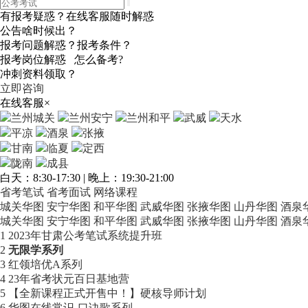
有报考疑惑？在线客服随时解惑
公告啥时候出？
报考问题解惑？报考条件？
报考岗位解惑 怎么备考?
冲刺资料领取？
立即咨询
在线客服
×
兰州城关
兰州安宁
兰州和平
武威
天水
平凉
酒泉
张掖
甘南
临夏
定西
陇南
成县
白天：8:30-17:30 | 晚上：19:30-21:00
省考笔试
省考面试
网络课程
城关华图
安宁华图
和平华图
武威华图
张掖华图
山丹华图
酒泉
城关华图
安宁华图
和平华图
武威华图
张掖华图
山丹华图
酒泉
1
2023年甘肃公考笔试系统提升班
2
无限学系列
3
红领培优A系列
4
23年省考状元百日基地营
5
【全新课程正式开售中！】硬核导师计划
6
华图在线常识-口诀歌系列