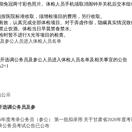
期免冠两寸彩色照片。体检人员手机须取消闹钟并关机后交本组
额按医院标准收取，须增检项目的费用，另行收取。
有效，认真完成全部体检项目。对于弄虚作假，隐瞒真实情况致
禁止饮酒。体检当日早晨禁食禁水。
检时暂不进行X光等项目的检查。
员及参公人员进入体检人员名单
公开选调公务员及参公人员进入体检人员名单及相关事宜的公告
x2=1
员公示
开选调公务员及参
26年度考录公务员（参公） 第一批拟录用
关于甘肃省2026年度
招录公务员考试公告已公布