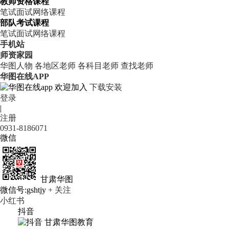
教师资格课程
笔试
面试
网络课程
部队考试课程
笔试
面试
网络课程
手机站
师资家园
华图人物
各地区老师
各科目老师
查找老师
华图在线APP
欢迎加入
下载安装
登录
|
注册
0931-8186071
微信
甘肃华图
微信号:gshtjy
+ 关注
小红书
抖音
甘肃华图教育