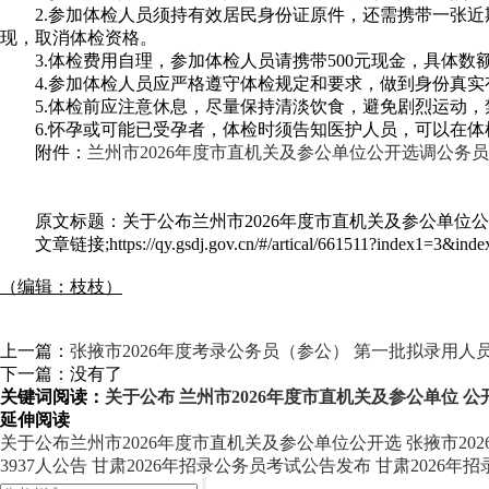
2.参加体检人员须持有效居民身份证原件，还需携带一张近
现，取消体检资格。
3.体检费用自理，参加体检人员请携带500元现金，具体数
4.参加体检人员应严格遵守体检规定和要求，做到身份真实
5.体检前应注意休息，尽量保持清淡饮食，避免剧烈运动，
6.怀孕或可能已受孕者，体检时须告知医护人员，可以在体
附件：
兰州市2026年度市直机关及参公单位公开选调公务
原文标题：关于公布兰州市2026年度市直机关及参公单位
文章链接;https://qy.gsdj.gov.cn/#/artical/661511?index1=3&inde
（编辑：枝枝）
上一篇：
张掖市2026年度考录公务员（参公） 第一批拟录用人
下一篇：没有了
关键词阅读：
关于公布
兰州市2026年度市直机关及参公单位
公
延伸阅读
关于公布兰州市2026年度市直机关及参公单位公开选
张掖市20
3937人公告
甘肃2026年招录公务员考试公告发布
甘肃2026年