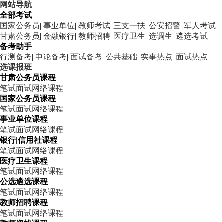
网站导航
全部考试
国家公务员
|
事业单位
|
教师考试
|
三支一扶
|
公安招警
|
军人考试
甘肃公务员
|
金融银行
|
教师招聘
|
医疗卫生
|
选调生
|
遴选考试
备考助手
行测备考
|
申论备考
|
面试备考
|
公共基础
|
实事热点
|
面试热点
选课报班
甘肃公务员课程
笔试
面试
网络课程
国家公务员课程
笔试
面试
网络课程
事业单位课程
笔试
面试
网络课程
银行|信用社课程
笔试
面试
网络课程
医疗卫生课程
笔试
面试
网络课程
公选遴选课程
笔试
面试
网络课程
教师招聘课程
笔试
面试
网络课程