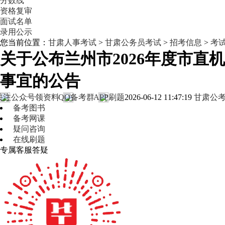
分数线
资格复审
面试名单
录用公示
您当前位置：
甘肃人事考试
>
甘肃公务员考试
>
招考信息
>
考
关于公布兰州市2026年度市
事宜的公告
关注公众号领资料
QQ备考群
APP刷题
2026-06-12 11:47:19
甘肃公
备考图书
备考网课
疑问咨询
在线刷题
专属客服答疑